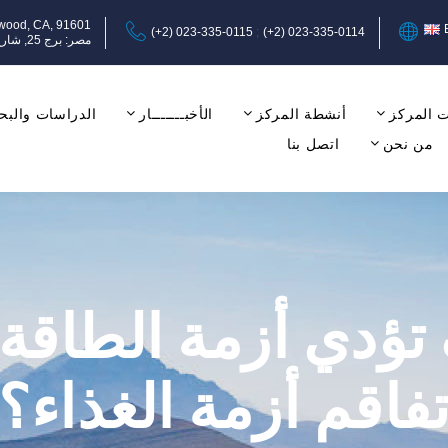
ywood, CA, 91601
(+2) 023-335-0115
(+2) 023-335-0114
مصر: برج 25, شارع عبد المنعم رياض, المهندسين, الجيزة, الدور الثامن, مكتب 17-18.
 المركز
أنشطة المركز
الأخبـــــــار
الدراسات والبح
من نحن
اتصل بنا
تؤدي أزمة الطاقة 
فاقم أزمة الغذاء؟