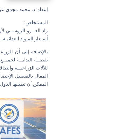
إعداد: د. محمد مجدي عب
المستخلص:
زاد الغــزو الروســي لأو
أسـعار المـواد الغذائيـة
بالإضافة إلى أن الزراعـ
نقطــة البدايــة لجميــع 
للآلات الزراعيــة والطاقـ
المقال بالتفصيل الإحصاء
الممكن أن تطبقها الدول 