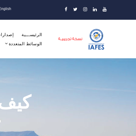
English
الرئيســـية
إصدارات
الوسائط المتعددة
كيف 
ت