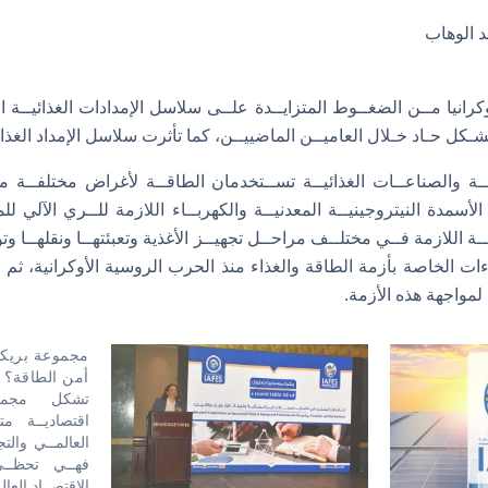
د الوهاب
كرانيا مــن الضغــوط المتزايــدة علــى سلاسل الإمدادات الغذائيــة 
 بشـكل حـاد خـلال العاميــن الماضييــن، كما تأثرت سلاسل الإمداد الغذا
ـة والصناعــات الغذائيــة تســتخدمان الطاقــة لأغراض مختلفــة مث
الأسمدة النيتروجينيــة المعدنيــة والكهربــاء اللازمة للــري الآلي لل
ـة اللازمة فــي مختلــف مراحــل تجهيــز الأغذية وتعبئتهــا ونقلهــا وتو
ات الخاصة بأزمة الطاقة والغذاء منذ الحرب الروسية الأوكرانية، ثم
لمواجهة هذه الأزمة.
مجموعة بريك
أمن الطاقة؟
تشكل مجموع
اقتصاديــة مت
العالمــي والتج
فهــي تحظــى
الاقتصــاد العال