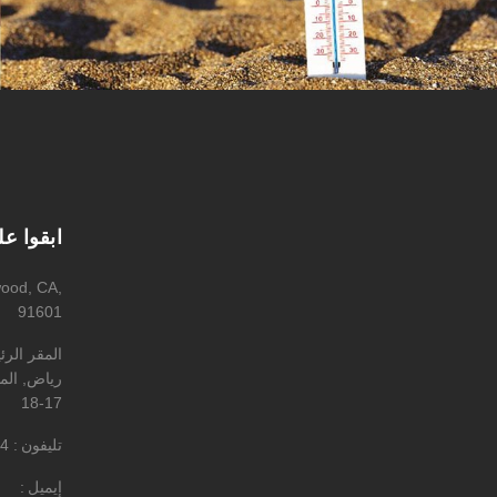
ابقوا ع
wood, CA,
91601
المقر الر
رياض, المه
17-18
تليفون
4
إيميل