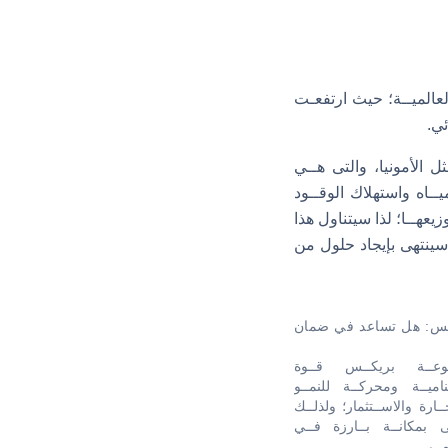
العالميــة؛ حيث ارتفعـت
ئي.
ل الأمونيا، والتى هــي
ميــاه واستهلاك الوقــود
زيعهــا؛ لذا سيتناول هذا
 سينتهى بإيجاد حلول من
س: هل تساعد في ضمان
ــة بريكــس قــوة
ناميــة ومحركــة للنمــو
ــارة والاســتثمار؛ ولذلــك
 بمكانــة بــارزة فــي
مــي