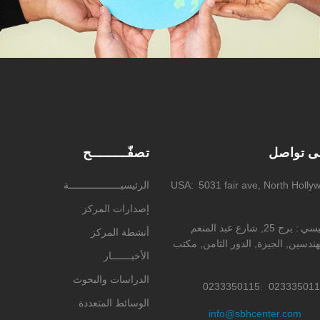
لى تواصل
تصفّـــــــــح
5031 fair ave, North Holly
USA
الرئيسيــــــــــــــــــة
إصدارات المركز
ئيسي
برج 25, شارع عبد المنعم
أنشطة المركز
ندسين, الجيزة, الدور الثامن, مكتب
الأخبـــــــار
الدراسات والبحوث
0233350115
023335011
الوسائط المتعددة
info@sbhcenter.com