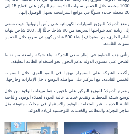
1000 محطة خلال الخمس سنوات القادمة، مع التركيز على افتتاح 15 إلى
20 محطة جديدة سنويًّا في مواقع استراتيجية يسهل الوصول إليها.
وتضع “أدنوك” للتوزيع السيارات الكهربائية على رأس أولوياتها؛ حيث تسعى
إلى زيادة عدد شواحنها السريعة من 90 شاحنًا حاليًّا إلى 200 شاحن بنهاية
العام الجاري، مع استهداف إنشاء 500 شاحن كهربائي سريع خلال الخمس
سنوات القادمة.
وتأتي هذه الخطوة في إطار سعي الشركة لبناء شبكة واسعة من نقاط
الشحن على مستوى الدولة لدعم التحول نحو استخدام الطاقة النظيفة.
وأكدت الشركة على استمرار نهجها في النمو القوي خلال السنوات
الخمس القادمة، مع التركيز على مواصلة التوسع داخل الإمارات وخارجها.
وتعتزم “أدنوك” للتوزيع التركيز على ناحيتين، هما مبيعات الوقود من خلال
توسيع شبكة المحطات وتقديم خدمات عالية الجودة لعملاء الوقود، والناحية
الثانية الخدمات غير المتعلقة بالوقود والاستثمار في مجالات متنوعة مثل
متاجر التجزئة والمطاعم والخدمات اللوجستية لزيادة العوائد.