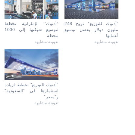
“أدنوك للتوزيع” تربح 248
“أدنوك” الإماراتية تخطط
مليون دولار بفضل توسيع
لتوسيع شبكتها إلى 1000
أعمالها
محطة
تدوينة مشابهة
تدوينة مشابهة
“أدنوك للتوزيع” تخطط لزيادة
استثمارها في “السعودية”
و”مصر”
تدوينة مشابهة