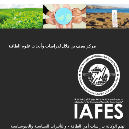
مركز سیف بن هلال لدراسات وأبحاث علوم الطاقة
تهتم الوكالة بدراسات أمن الطاقة - والتأثیرات السیاسیة والجیوسیاسیة