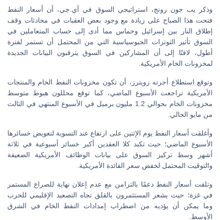
وذكر يب جون رونج، استراتيجي السوق في آي.جي، أن أسعار النفط
فتحت هذا الصباح على زيادة مع وجود بعض العقبات في محادثات وقف
إطلاق النار بين إسرائيل وحماس مما أدى إلى حساب المتعاملين في
السوق تأثير التوترات الجيوسياسية التي من المحتمل أن تستمر لفترة
أطول، لافتًا إلى أن المشاركين في السوق يترقبون البيانات الجديدة
لمخزونات الخام الأمريكية.
وتوقع استطلاع أجرته رويترز، أن تكون مخزونات النفط الخام والمنتجات
الأمريكية تراجعت الأسبوع الماضي، كما توقع محللون هبوط متوسط
مخزونات الخام بحوالي 1.2 مليون برميل في الأسبوع المنتهي في الثالث
من مايو الحالي.
وأغلقت أسعار النفط يوم الإثنين على ارتفاع عند التسوية لتعويض خسائرها
الأسبوع الماضي؛ حيث تكبد كلا العقدين أكبر خسائر أسبوعية في ثلاثة
أشهر وسط تركيز السوق على بيانات الوظائف الأمريكية الضعيفة
والتوقيت المحتمل لخفض سعر الفائدة الأمريكية.
وتلقت أسعار النفط دعمًا بالتزامن مع عدم إعلان نهاية للصراع المستمر
في غزة؛ حيث يشعر المستثمرون بالقلق تجاه التصعيد الإقليمي للحرب
وما يمكن أن يؤديه من اضطراب إمدادات النفط الخام في الشرق
الأوسط.