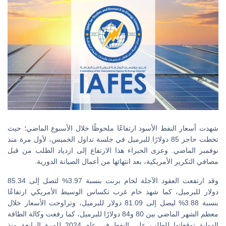
شهدت أسعار النفط الأسود ارتفاعًا ملحوظًا خلال الأسبوع الماضي؛ حيث
تخطت حاجز 85 دولارًا للبرميل في جلسة تداول الخميس، لأول مرة منذ
نوفمبر الماضي. وعزى الخبراء هذا الارتفاع إلى ازدياد الطلب من قبل
مصافي التكرير الأمريكية، بعد انتهائها من أعمال الصيانة الدورية.
وقد ارتفعت العقود الآجلة لخام برنت بنسبة 3.97% لتصل إلى 85.34
دولار للبرميل، كما شهد خام غرب تكساس الوسيط الأمريكي ارتفاعًا
بنسبة 3.88% ليصل إلى 81.09 دولار للبرميل، وتراوحت الأسعار خلال
معظم الشهر الماضي بين 80 و84 دولارًا للبرميل، كما رفعت وكالة الطاقة
الدولية توقعاتها للطلب على النفط في عام 2024 للمرة الرابعة منذ