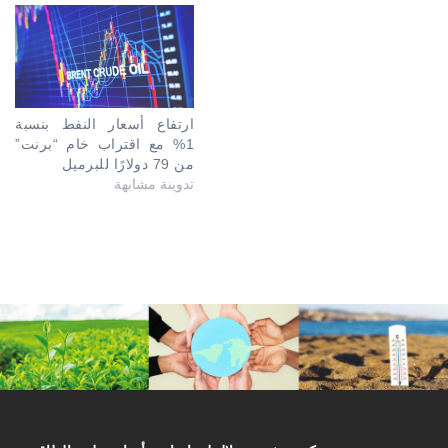
ارتفاع أسعار النفط بنسبة
1% مع اقتراب خام “برنت”
من 79 دولارًا للبرميل
تدوينة مشابهة