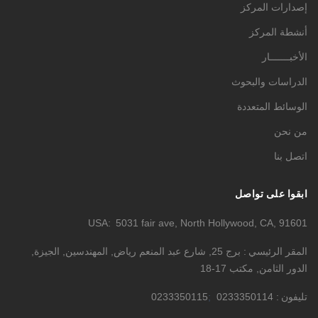
إصدارات المركز
أنشطة المركز
الأخبـــــــار
الدراسات والبحوث
الوسائط المتعددة
من نحن
اتصل بنا
ابقوا على تواصل
USA
5031 fair ave, North Hollywood, CA, 91601
المقر الرئيسي
برج 25, شارع عبد المنعم رياض, المهندسين, الجيزة,
الدور الثامن, مكتب 17-18
تليفون
0233350114
0233350115