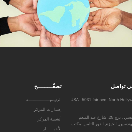
لى تواصل
تصفّـــــــــح
5031 fair ave, North Holly
USA
الرئيسيــــــــــــــــــة
إصدارات المركز
ئيسي
برج 25, شارع عبد المنعم
أنشطة المركز
ندسين, الجيزة, الدور الثامن, مكتب
الأخبـــــــار