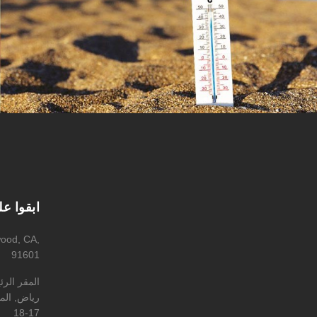
ابقوا ع
wood, CA,
91601
المقر الر
رياض, المه
17-18