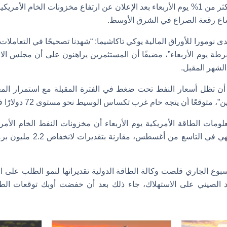
وانخفض خاما القياس بأكثر من 1% يوم الأربعاء بعد الإعلان عن ارتفاع مخزونات الخام
اع رقعة الصراع في الشرق الأوسط.
ى نومورا للأوراق المالية يوكي تاكاشيما: “شهدنا تصحيحًا في التعاملات
طة يوم الأربعاء”، مضيفًا أن المستثمرين يراهنون على أن مجلس الاحت
لشهر المقبل.
ع أن تظل أسعار النفط تحت ضغط في الفترة المقبلة مع استمرار ال
عًا أن يتجه خام غرب تكساس الوسيط نحو مستوى 72 دولارًا في أوائل أغسطس.
برميل في الأسبوع المنتهي في الت