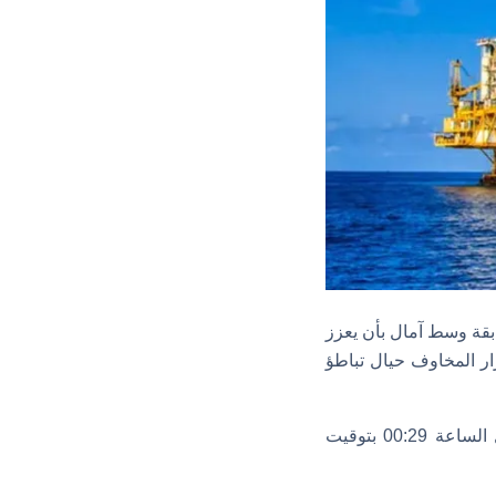
بقة وسط آمال بأن يعزز
ار المخاوف حيال تباطؤ
وصعدت العقود الآجلة لخام برنت 17 سنتًا بما يعادل 0.2% إلى 79.93 دولار للبرميل بحلول الساعة 00:29 بتوقيت