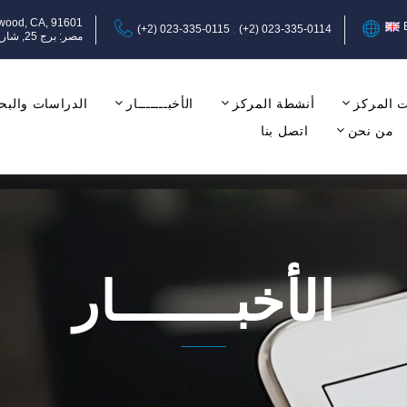
ywood, CA, 91601
(+2) 023-335-0115
(+2) 023-335-0114
مصر: برج 25, شارع عبد المنعم رياض, المهندسين, الجيزة, الدور الثامن, مكتب 17-18.
 المركز
أنشطة المركز
الأخبـــــــار
الدراسات والبح
من نحن
اتصل بنا
الأخبـــــــار