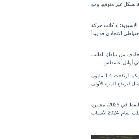
 الأمريكية بشكل غير متوقع، ومع
 الآسيوية؛ إذ كانت حركة
ياطي الاتحادي قد يبدأ
مخاوف من تباطؤ الطلب
وأظهرت بيانات إدارة معلومات الطاقة الأمريكية يوم الأربعاء أن مخزونات النفط الخام الأمريكية ارتفعت 1.4 مليون
اسع من أغسطس، مقارنة بتقديرات لانخفاض 2.2 مليون برميل لترتفع للمرة الأولى
وفي وقت سابق من الأسبوع الجاري قلصت وكالة الطاقة الدولية تقديراتها لنمو الطلب على النفط في 2025، مشيرة
إلى تأثير ضعف الاقتصاد الصيني على الاستهلاك، جاء ذلك بعد أن خفضت أوبك توقعات الطلب لعام 2024 لأسباب