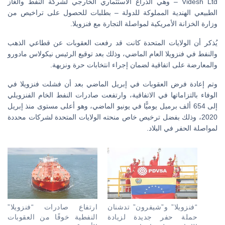
Videsh Ltd – وهي الذراع الاستثماري الخارجي لشركة النفط والغاز
الطبيعي الهندية المملوكة للدولة – بطلبات للحصول على تراخيص من
وزارة الخزانة الأمريكية لمواصلة التجارة مع فنزويلا.
يُذكر أن الولايات المتحدة كانت قد رفعت العقوبات عن قطاعي الذهب
والنفط في فنزويلا العام الماضي، وذلك بعد توقيع الرئيس نيكولاس مادورو
والمعارضة على اتفاقية لضمان إجراء انتخابات حرة ونزيهة.
وتم إعادة فرض العقوبات في إبريل الماضي بعد أن فشلت فنزويلا في
الوفاء بالتزاماتها في الاتفاقية، وارتفعت صادرات النفط الخام الفنزويلي
إلى 654 ألف برميل يوميًّا في يونيو الماضي، وهو أعلى مستوى منذ إبريل
2020، وذلك بفضل ترخيص خاص منحته الولايات المتحدة لشركات محددة
لمواصلة الحفر في البلاد.
“فنزويلا” و”شيفرون” تدشنان
ارتفاع صادرات “فنزويلا”
حملة حفر جديدة لزيادة
النفطية خوفًا من العقوبات