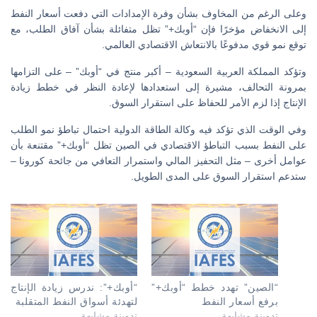
وعلى الرغم من المخاوف بشأن وفرة الإمدادات التي دفعت أسعار النفط
إلى الانخفاض مؤخرًا فإن “أوبك+” تظل متفائلة بشأن آفاق الطلب، مع
توقع نمو قوي مدفوعًا بالانتعاش الاقتصادي العالمي.
وتؤكد المملكة العربية السعودية – أكبر منتج في “أوبك” – على التزامها
بمرونة التحالف، مشيرة إلى استعدادها لإعادة النظر في خطط زيادة
الإنتاج إذا لزم الأمر للحفاظ على استقرار السوق.
وفي الوقت الذي تؤكد فيه وكالة الطاقة الدولية احتمال تباطؤ نمو الطلب
على النفط بسبب التباطؤ الاقتصادي في الصين تظل “أوبك+” مقتنعة بأن
عوامل أخرى – مثل التحفيز المالي واستمرار التعافي من جائحة كورونا –
ستدعم استقرار السوق على المدى الطويل.
“الصين” تهدد خطط “أوبك+”
“أوبك+”: ندرس زيادة الإنتاج
برفع أسعار النفط
لتهدئة أسواق النفط المتقلبة
تدوينة مشابهة
تدوينة مشابهة