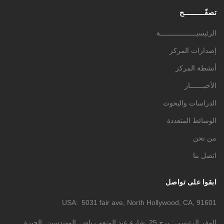
تصفّـــــــــح
الرئيسيــــــــــــــــــة
إصدارات المركز
أنشطة المركز
الأخبـــــــار
الدراسات والبحوث
الوسائط المتعددة
من نحن
اتصل بنا
ابقوا على تواصل
USA
5031 fair ave, North Hollywood, CA, 91601
المقر الرئيسي
برج 25, شارع عبد المنعم رياض, المهندسين, الجيزة,