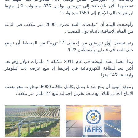
تشغيلهما الآن بالإضافة إلى توربينين يولدان 375 ميجاوات لكل منهما
ليرتفع إجمالي الإنتاج إلى 1550 ميجاوات “.
وأوضحت الهيئة أن “مفيضات السد تصرف 2800 متر مكعب في الثانية
من المياه الإضافية باتجاه دول المصب”.
وتم تشغيل أول توربينين من إجمالي 13 توربينًا من المخطط أن توضع
على السد في فبراير وأغسطس 2022.
وبدأ العمل بسد النهضة في عام 2011 بتكلفة 4 مليارات دولار وهو يعد
أكبر سد للطاقة الكهرومائية في إفريقيا إذ يبلغ عرضه 1,8 كيلومتر
وارتفاعه 145 مترًا.
وتتوقع إثيوبيا أن ينتج عندما يعمل بكامل طاقته 5000 ميجاوات وهو ضعف
الإنتاج الحالي للبلاد مع سعة تخزين إجمالية تبلغ 74 مليار متر مكعب.