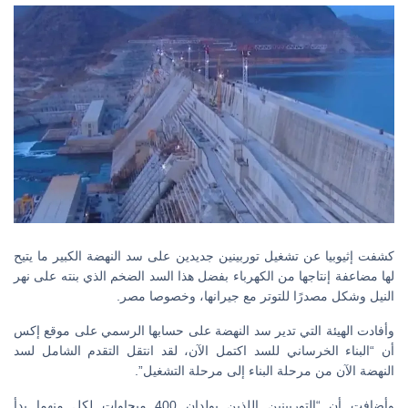
كشفت إثيوبيا عن تشغيل توربينين جديدين على سد النهضة الكبير ما يتيح
لها مضاعفة إنتاجها من الكهرباء بفضل هذا السد الضخم الذي بنته على نهر
النيل وشكل مصدرًا للتوتر مع جيرانها، وخصوصا مصر.
وأفادت الهيئة التي تدير سد النهضة على حسابها الرسمي على موقع إكس
أن “البناء الخرساني للسد اكتمل الآن، لقد انتقل التقدم الشامل لسد
النهضة الآن من مرحلة البناء إلى مرحلة التشغيل”.
وأضافت أن “التوربينين اللذين يولدان 400 ميجاوات لكل منهما بدأ