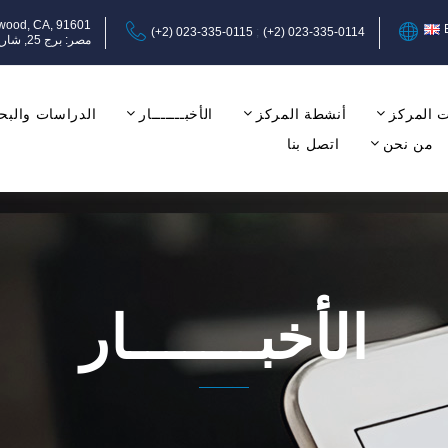
ywood, CA, 91601
(+2) 023-335-0115
(+2) 023-335-0114
مصر: برج 25, شارع عبد المنعم رياض, المهندسين, الجيزة, الدور الثامن, مكتب 17-18.
 المركز
أنشطة المركز
الأخبـــــــار
الدراسات والبح
من نحن
اتصل بنا
الأخبـــــــار