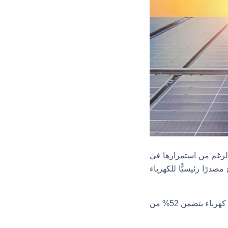
راجعًا في تركيباتها الجديدة خلال العام الماضي (2023)، على الرغم من استمرارها في
صدرًا رئيسيًّا للكهرباء
وتسعى المغرب إلى تحقيق أهداف طموحة للطاقة المتجددة، تهدف إلى الوصول إلى مزيج توليد كهرباء يتضمن 52% من