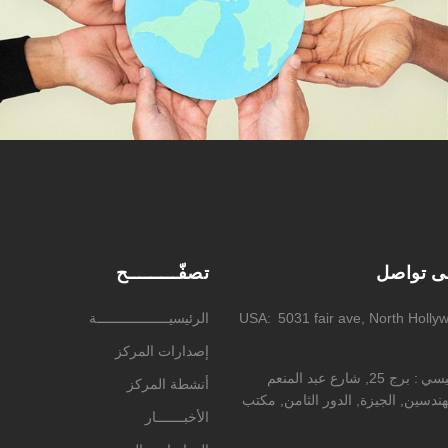
لى تواصل
تصفّـــــــــح
5031 fair ave, North Holly
USA
الرئيسيــــــــــــــــــة
إصدارات المركز
ئيسي
برج 25, شارع عبد المنعم
أنشطة المركز
ندسين, الجيزة, الدور الثامن, مكتب
الأخبـــــــار