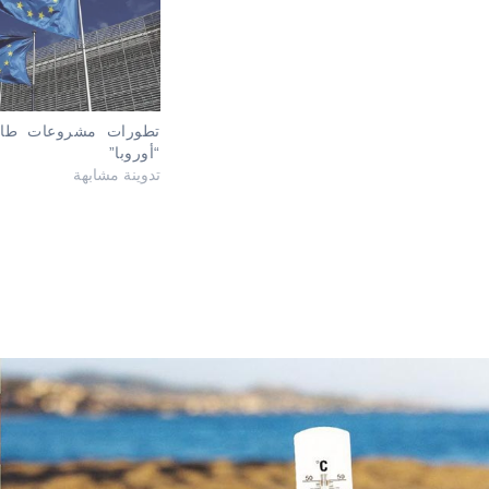
تطورات مشروعات طاق
“أوروبا”
تدوينة مشابهة