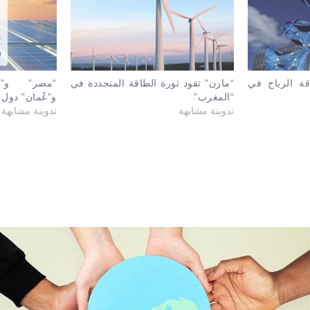
ة الرياح في
“مازن” تقود ثورة الطاقة المتجددة في
“مصر” و”ال
“المغرب”
و”عُمان” دول 
تدوينة مشابهة
تدوينة مشابهة