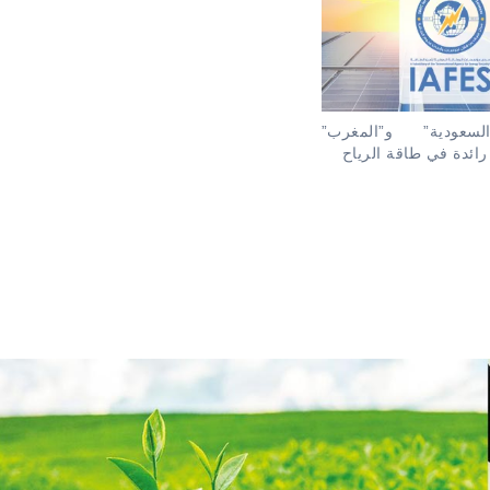
سعودية” و”المغرب”
رائدة في طاقة الرياح