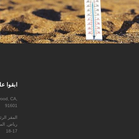
ابقوا ع
wood, CA,
91601
المقر الر
رياض, المه
17-18