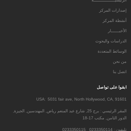
الرئيسيــــــــــــــــــة
إصدارات المركز
أنشطة المركز
الأخبـــــــار
الدراسات والبحوث
الوسائط المتعددة
من نحن
اتصل بنا
ابقوا على تواصل
USA
5031 fair ave, North Hollywood, CA, 91601
المقر الرئيسي
برج 25, شارع عبد المنعم رياض, المهندسين, الجيزة,
الدور الثامن, مكتب 17-18
تليفون
0233350114
0233350115