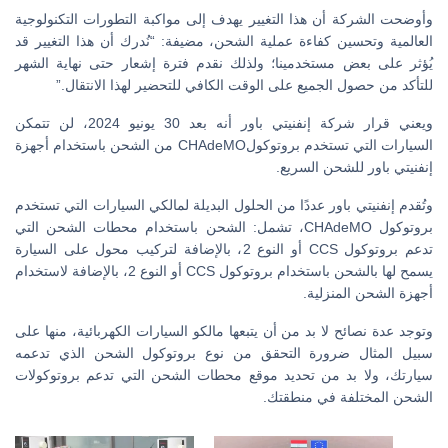
وأوضحت الشركة أن هذا التغيير يهدف إلى مواكبة التطورات التكنولوجية
العالمية وتحسين كفاءة عملية الشحن، مضيفة: “نُدرك أن هذا التغيير قد
يُؤثر على بعض مستخدمينا؛ ولذلك نقدم فترة إشعار حتى نهاية الشهر
للتأكد من حصول الجميع على الوقت الكافي للتحضير لهذا الانتقال.”
ويعني قرار شركة إنفنيتي باور أنه بعد 30 يونيو 2024، لن تتمكن
السيارات التي تستخدم بروتوكولCHAdeMO من الشحن باستخدام أجهزة
إنفنيتي باور للشحن السريع.
وتُقدم إنفنيتي باور عددًا من الحلول البديلة لمالكي السيارات التي تستخدم
بروتوكول CHAdeMO، تشمل: الشحن باستخدام محطات الشحن التي
تدعم بروتوكول CCS أو النوع 2، بالإضافة لتركيب محول على السيارة
يسمح لها بالشحن باستخدام بروتوكول CCS أو النوع 2، بالإضافة لاستخدام
أجهزة الشحن المنزلية.
وتوجد عدة نصائح لا بد من أن يتبعها مالكو السيارات الكهربائية، منها على
سبيل المثال ضرورة التحقق من نوع بروتوكول الشحن الذي تدعمه
سيارتك، ولا بد من تحديد موقع محطات الشحن التي تدعم بروتوكولات
الشحن المختلفة في منطقتك.