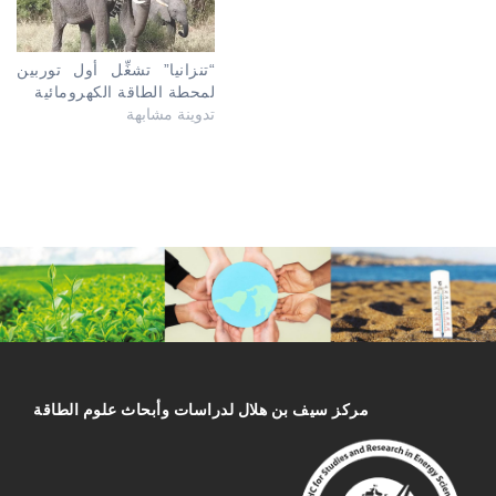
“تنزانيا” تشغِّل أول توربين
لمحطة الطاقة الكهرومائية
تدوينة مشابهة
مركز سیف بن هلال لدراسات وأبحاث علوم الطاقة