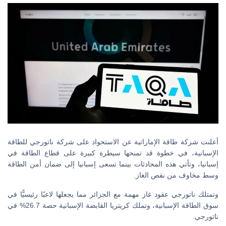
أعلنت شركة طاقة الإماراتية عن الاستحواذ على شركة ناتورجي للطاقة
الإسبانية، في خطوة قد تمنحها سيطرة كبيرة على قطاع الطاقة في
إسبانيا، وتأتي هذه المحادثات بينما تسعى إسبانيا إلى ضمان أمن الطاقة
وسط مخاوف من نقص الغاز.
وتمتلك ناتورجي عقود غاز مهمة مع الجزائر مما يجعلها لاعبًا رئيسيًّا في
سوق الطاقة الإسبانية، وتملك كريتريا القابضة الإسبانية حصة 26.7% في
ناتورجي.