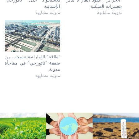
“الجزائر”: عقود الغاز لا تتأثر
للاستحواذ على “ناتورجي”
بتغييرات الملكية
الإسبانية
تدوينة مشابهة
تدوينة مشابهة
“طاقة” الإماراتية تنسحب من
صفقة “ناتورجي” في مفاجأة
مدوية
تدوينة مشابهة