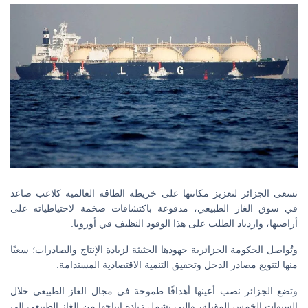
تسعى الجزائر لتعزيز مكانتها على خريطة الطاقة العالمية كلاعب صاعد
في سوق الغاز الطبيعي، مدفوعة باكتشافات ضخمة لاحتياطياته على
أراضيها، وازدياد الطلب على هذا الوقود النظيف في أوروبا.
وتُواصل الحكومة الجزائرية جهودها الحثيثة لزيادة الإنتاج والصادرات؛ سعيًا
منها لتنويع مصادر الدخل وتحقيق التنمية الاقتصادية المستدامة.
وتضع الجزائر نصب أعينها أهدافًا طموحة في مجال الغاز الطبيعي خلال
السنوات الخمس المقبلة، والتي تشمل زيادة إنتاجها من الغاز الطبيعي إلى