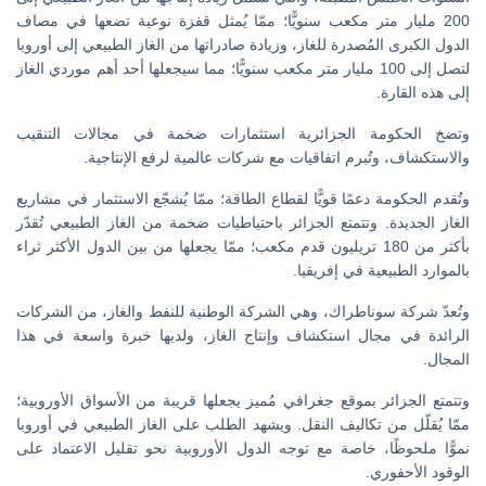
200 مليار متر مكعب سنويًّا؛ ممّا يُمثل قفزة نوعية تضعها في مصاف
الدول الكبرى المُصدرة للغاز، وزيادة صادراتها من الغاز الطبيعي إلى أوروبا
لتصل إلى 100 مليار متر مكعب سنويًّا؛ مما سيجعلها أحد أهم موردي الغاز
إلى هذه القارة.
وتضخ الحكومة الجزائرية استثمارات ضخمة في مجالات التنقيب
والاستكشاف، وتُبرم اتفاقيات مع شركات عالمية لرفع الإنتاجية.
وتُقدم الحكومة دعمًا قويًّا لقطاع الطاقة؛ ممّا يُشجّع الاستثمار في مشاريع
الغاز الجديدة. وتتمتع الجزائر باحتياطيات ضخمة من الغاز الطبيعي تُقدّر
بأكثر من 180 تريليون قدم مكعب؛ ممّا يجعلها من بين الدول الأكثر ثراء
بالموارد الطبيعية في إفريقيا.
وتُعدّ شركة سوناطراك، وهي الشركة الوطنية للنفط والغاز، من الشركات
الرائدة في مجال استكشاف وإنتاج الغاز، ولديها خبرة واسعة في هذا
المجال.
وتتمتع الجزائر بموقع جغرافي مُميز يجعلها قريبة من الأسواق الأوروبية؛
ممّا يُقلّل من تكاليف النقل. ويشهد الطلب على الغاز الطبيعي في أوروبا
نموًّا ملحوظًا، خاصة مع توجه الدول الأوروبية نحو تقليل الاعتماد على
الوقود الأحفوري.