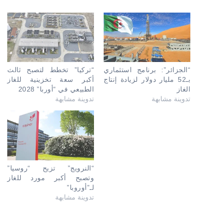
“الجزائر”: برنامج استثماري
“تركيا” تخطط لتصبح ثالث
بـ52 مليار دولار لزيادة إنتاج
أكبر سعة تخزينية للغاز
الغاز
الطبيعي في “أوربا” 2028
تدوينة مشابهة
تدوينة مشابهة
“النرويج” تزيح “روسيا”
وتصبح أكبر مورد للغاز
لـ”أوروبا”
تدوينة مشابهة