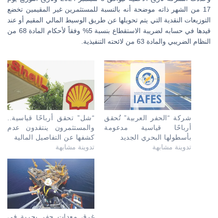
17 من الشهر ذاته موضحة أنه بالنسبة للمستثمرين غير المقيمين تخضع
التوزيعات النقدية التي يتم تحويلها عن طريق الوسيط المالي المقيم أو عند
قيدها في حسابه لضريبة الاستقطاع بنسبة 5% وفقاً لأحكام المادة 68 من
النظام الضريبي والمادة 63 من لائحته التنفيذية.
شركة “الحفر العربية” تُحقق
“شل” تحقق أرباحًا قياسية..
أرباحًا قياسية مدعومة
والمستثمرون ينتقدون عدم
بأسطولها البحري الجديد
كشفها عن التفاصيل المالية
تدوينة مشابهة
تدوينة مشابهة
غرق معدات حفر بحرية في