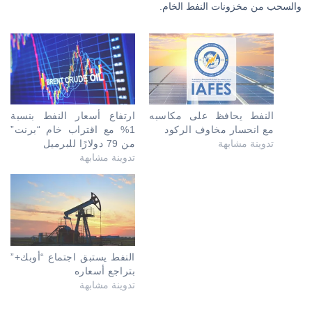
والسحب من مخزونات النفط الخام.
النفط يحافظ على مكاسبه
ارتفاع أسعار النفط بنسبة
مع انحسار مخاوف الركود
1% مع اقتراب خام “برنت”
تدوينة مشابهة
من 79 دولارًا للبرميل
تدوينة مشابهة
النفط يستبق اجتماع “أوبك+”
بتراجع أسعاره
تدوينة مشابهة