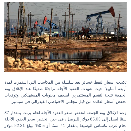
تكبدت أسعار النفط خسائر بعد سلسلة من المكاسب التي استمرت لمدة
أربعة أسابيع؛ حيث شهدت العقود الآجلة تراجعًا طفيفًا عند الإغلاق يوم
الجمعة نتيجة لتقييم المستثمرين لضعف معنويات المستهلكين وتوقعات
بخفض أسعار الفائدة من قبل مجلس الاحتياطي الفيدرالي في سبتمبر.
وعند الإغلاق يوم الجمعة انخفض سعر العقود الآجلة لخام برنت بمقدار 37
سنتًا ليصل إلى 85.03 دولار للبرميل، في حين انخفض سعر العقود الآجلة
لخام غرب تكساس الوسيط بمقدار 41 سنتًا أو 0.5% ليبلغ 82.21 دولار