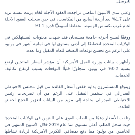
للبرميل.
وعلى مدى الأسبوع الماضي تراجعت العقود الآجلة لخام برنت بنسبة تزيد
على 1.7% بعد أربعة أسابيع من المكاسب، في حين سجلت العقود الآجلة
لخام غرب تكساس الوسيط انخفاضًا أسبوعيًّا قدره 1.1%.
ووفقًا لمسح أجرته جامعة ميشيجان فقد شهدت معنويات المستهلكين في
الولايات المتحدة انخفاضًا إلى أدنى مستوى لها في ثمانية أشهر في يوليو،
على الرغم من تحسن توقعات التضخم للعام المقبل وما بعده.
وأظهرت بيانات وزارة العمل الأمريكية أن مؤشر أسعار المنتجين ارتفع
بنسبة 0.2% في يونيو، متجاوزًا قليلًا التوقعات بسبب ارتفاع تكاليف
الخدمات.
ويتوقع المستثمرون بداية خفض أسعار الفائدة من قبل مجلس الاحتياطي
الفيدرالي في سبتمبر المقبل على الرغم من أن تصريحات رئيس
الاحتياطي الفيدرالي بحاجة إلى مزيد من البيانات لتعزيز الحجج لخفض
الفائدة.
وتلقت الأسعار دعمًا من الطلب القوي على البنزين في الولايات المتحدة؛
حيث سجل الطلب أعلى مستوى منذ عام 2019 خلال الأسبوع المنتهي في
الخامس من يوليو؛ مما دفع بمصافي التكرير الأمريكية لزيادة نشاطها