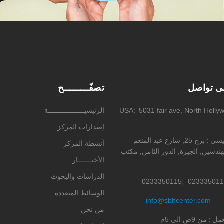
لى تواصل
تصفّـــــــــح
5031 fair ave, North Holly
USA
الرئيسيــــــــــــــــــة
إصدارات المركز
ئيسي
برج 25, شارع عبد المنعم
أنشطة المركز
ندسين, الجيزة, الدور الثامن, مكتب
الأخبـــــــار
الدراسات والبحوث
0233350115
023335011
الوسائط المتعددة
info@sbhcenter.com
من نحن
عمل
من 9ص الى 5م