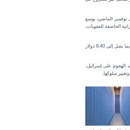
فصل (رقم: HR 3774) بأغلبية ساحقة في نوفمبر الماضي، يوسع
انية الخاضعة للعقوبات،
وتُشير التقديرات إلى أن تشريع عقوبات الطاقة بين إيران والصين قد يزيد أسعار النفط الخام بما يصل إلى 8.40 دولار
د الهجوم على إسرائيل،
تغيير سلوكها.