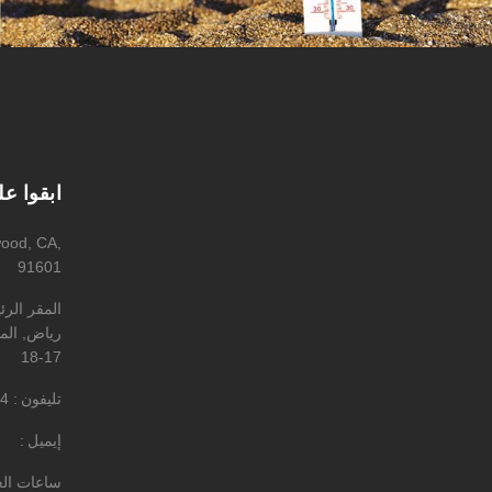
ابقوا ع
wood, CA,
91601
المقر الر
رياض, المه
17-18
تليفون
4
إيميل
ساعات ال