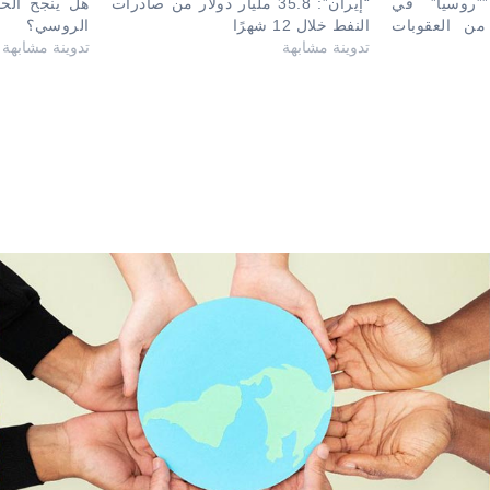
”روسيا” في
“إيران”: 35.8 مليار دولار من صادرات
هل ينجح الحص
من العقوبات
النفط خلال 12 شهرًا
الروسي؟
تدوينة مشابهة
تدوينة مشابهة