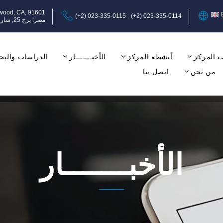
ywood, CA, 91601
(+2) 023-335-0115
(+2) 023-335-0114
مصر: برج 25, شارع عبد المنعم رياض, المهندسين, الجيزة, الدور الثامن, مكتب 17-18.
 المركز
أنشطة المركز
الأخبـــــــار
الدراسات والبح
من نحن
اتصل بنا
الأخبـــــــار