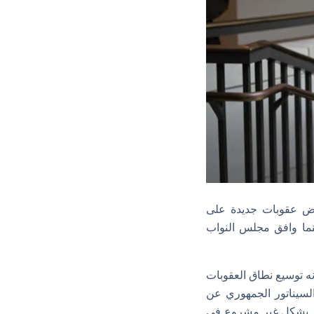
فرض عقوبات جديدة على
نما وافق مجلس النواب
ي” (رقم: S.1829) للكونغرس، ومن شأنه توسيع نطاق العقوبات
السيناتور الجمهوري عن
اجر بشكل غير مشروع في