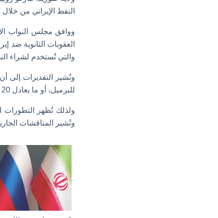
النفط الإيراني من خلال
العقوبات الثانوية ضد إي
والتي تُستخدم لشراء الن
للبرميل، أو ما يعادل 20 سنتًا لكل جالون من البنزين، إذا ما تم إقراره وإنفاذه.
ولذلك تُظهر التطورات ا
وتُشير المناقشات الجاري