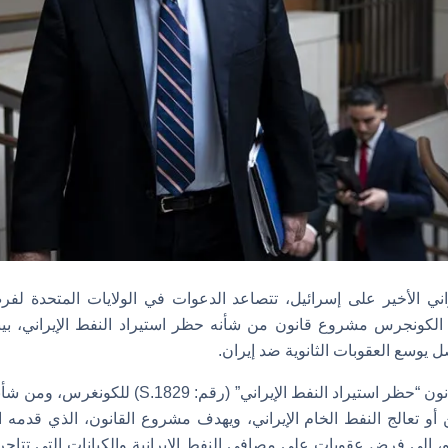
اني الأخير على إسرائيل، تتصاعد الدعوات في الولايات المتحدة ل
الكونجرس مشروع قانون من شأنه حظر استيراد النفط الإيراني، بي
يوسع العقوبات الثانوية ضد إيران.
وقد تم تقديم مشروع قانون “حظر استيراد النفط الإيران
أو تعالج النفط الخام الإيراني، ويهدف مشروع القانون، الذي قدمه 
بيو، إلى فرض عقوبات على مصافي النفط الإيرانية والكيانات التي تت