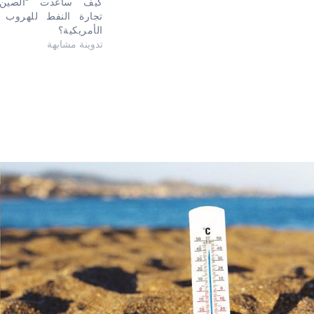
كيف ساعدت “الصين”
تجارة النفط للهروب 
الأمريكية؟
تدوينة مشابهة