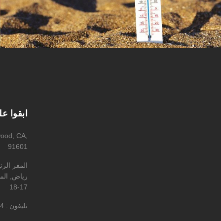
ابقوا ع
wood, CA,
91601
المقر الر
رياض, المه
17-18
تليفون
4