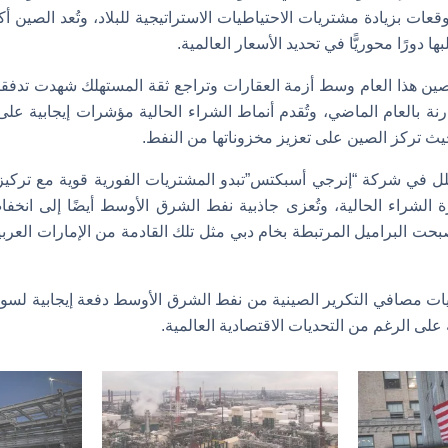
توقعات بزيادة مشتريات الاحتياطيات الاستراتيجية للبلاد، وتُعد الصين 
 دورًا محوريًّا في تحديد الأسعار العالمية.
صين هذا العام وسط أزمة العقارات وتراجع ثقة المستهلك شهدت تدفقات
داية عام 2024 مقارنة بالعام الماضي، وتُقدم أنماط الشراء الحالية مؤشرات إيجاب
ث تركز الصين على تعزيز مخزوناتها من النفط.
حلل في شركة “إنرجي أسبكتس”تبدو المشتريات الفورية قوية مع تركي
لشراء الحالية، وتُعزى جاذبية نفط الشرق الأوسط أيضًا إلى انخف
بحت البراميل المرتبطة بخام دبي مثل تلك القادمة من الإمارات العر
ت مصافي التكرير الصينية من نفط الشرق الأوسط دفعة إيجابية لسوق
 على الرغم من التحديات الاقتصادية العالمية.