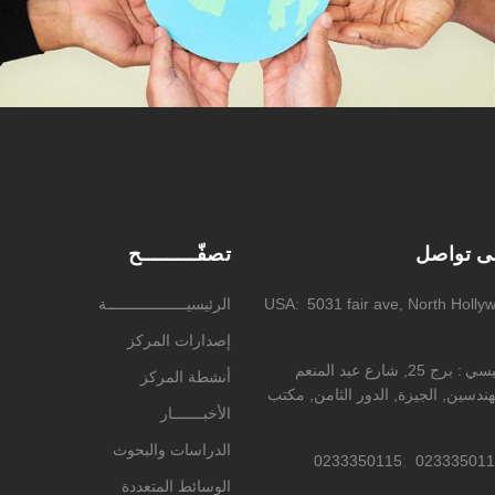
لى تواصل
تصفّـــــــــح
5031 fair ave, North Holly
USA
الرئيسيــــــــــــــــــة
إصدارات المركز
ئيسي
برج 25, شارع عبد المنعم
أنشطة المركز
ندسين, الجيزة, الدور الثامن, مكتب
الأخبـــــــار
الدراسات والبحوث
0233350115
023335011
الوسائط المتعددة