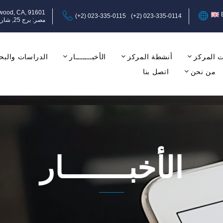
ywood, CA, 91601
(+2) 023-335-0115
(+2) 023-335-0114
مصر: برج 25, شارع عبد المنعم رياض, المهندسين, الجيزة, الدور الثامن, مكتب 17-18.
 المركز
أنشطة المركز
الأخبـــــــار
الدراسات والبح
من نحن
اتصل بنا
الأخبـــــــار