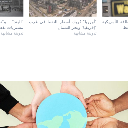
قة الأمريكية
“أوروبا” تُربك أسعار النفط في غرب
“الهند” و”
فط
“إفريقيا” وبحر الشمال
مشتريات نفط 
تدوينة مشابهة
تدوينة مشابهة