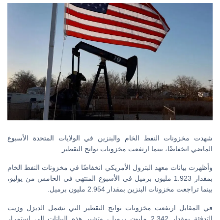
شهدت مخزونات النفط الخام والبنزين في الولايات المتحدة الأسبوع
الماضي انخفاضًا، بينما ارتفعت مخزونات نواتج التقطير.
وأظهرت بيانات معهد البترول الأمريكي انخفاضًا في مخزونات النفط الخام
بمقدار 1.923 مليون برميل في الأسبوع المنتهي في الخامس من يوليو،
بينما تراجعت مخزونات البنزين بمقدار 2.954 مليون برميل.
في المقابل ارتفعت مخزونات نواتج التقطير التي تشمل الديزل وزيت
التدفئة بمقدار 2.342 مليون برميل، وتشير هذه البيانات إلى استمرار