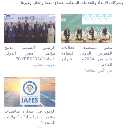
وشركات الإمداد والخدمات المتعلقة بقطاع النفط والغاز، وغيرها.
مصر تستضيف فعاليات
الرئيس “السيسى” يفتتح
المعرض الدولي للطاقة
مؤتمر “مصر الدولي
«إيجبس 2024» .. فبراير
للطاقة”EGYPES2024
القادم
تدوينة مشابهة
في "أمن الطاقة"
الوقود في صدارة مناقشات
مؤتمر “سيرا ويك” بـ”الولايات
المتحدة”