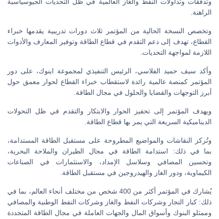
وتدفقات وتداولات النفط والغاز العالمية في ظل التحديات الجيوسياسية
الراهنة.
وتخصص النسخة الحالية من المؤتمر ثلاث دورات تدريبية يقدمها خبراء
القطاع، تهدف إلى دعم التقدم في قطاع الطاقة وتوفير المعارف والأدوات
اللازمة لمواجهة التحديات.
وأكد سيف حميد الفلاسي، الرئيس التنفيذي لمجموعة اينوك، على دور
المؤتمر كمنصة عالمية رائدة لاستقطاب خبراء القطاع لحوار معمق حول
أبرز التوجهات والقضايا والحلول في مجال الطاقة.
ويهدف المؤتمر إلى تحفيز الحوار والابتكار والتقدم في ظل التحولات
الديناميكية السريعة التي يمر بها قطاع الطاقة.
وتُركز النقاشات والمواضيع المطروحة على مستقبل الطاقة المستدامة،
بما في ذلك: استدامة الطاقة في مجال الطيران والملاحة البحرية،
وتحسين المصافي وسلاسل الإمداد، والاستثمارات في الصناعات
الكيماوية، ودور الغاز والهيدروجين في مستقبل الطاقة.
يُشارك في المؤتمر أكثر من 400 شخص من مختلف أنحاء العالم، بما في
ذلك: كبار التجار وشركات النفط والغاز وشركات النفط الوطنية والمصافي
وممثلو البنوك وأسواق المال والجهات العاملة في مجال الطاقة المتجددة