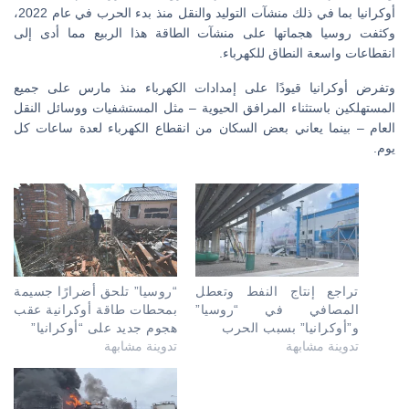
أوكرانيا بما في ذلك منشآت التوليد والنقل منذ بدء الحرب في عام 2022،
وكثفت روسيا هجماتها على منشآت الطاقة هذا الربيع مما أدى إلى
انقطاعات واسعة النطاق للكهرباء.
وتفرض أوكرانيا قيودًا على إمدادات الكهرباء منذ مارس على جميع
المستهلكين باستثناء المرافق الحيوية – مثل المستشفيات ووسائل النقل
العام – بينما يعاني بعض السكان من انقطاع الكهرباء لعدة ساعات كل
يوم.
تراجع إنتاج النفط وتعطل
“روسيا” تلحق أضرارًا جسيمة
المصافي في “روسيا”
بمحطات طاقة أوكرانية عقب
و”أوكرانيا” بسبب الحرب
هجوم جديد على “أوكرانيا”
تدوينة مشابهة
تدوينة مشابهة