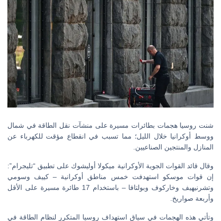
شنت روسيا هجمات بطائرات مسيرة على منشآت نقل الطاقة في شمال
ووسط أوكرانيا خلال الليل؛ مما تسبب في انقطاع مؤقت للكهرباء عن
المنازل والمنتجين الصناعيين.
وقال قائد القوات الجوية الأوكرانية ميكولا أوليشوك على تطبيق “تليجرام”:
إن قوات موسكو استهدفت خمس مناطق أوكرانية – كييف وسومي
وتشرنيهيف وخاركوف وبولتافا – باستخدام 17 طائرة مسيرة على الأقل
وأربعة صواريخ.
وتأتي هذه الهجمات في سياق استهداف روسيا المتكرر لنظام الطاقة في