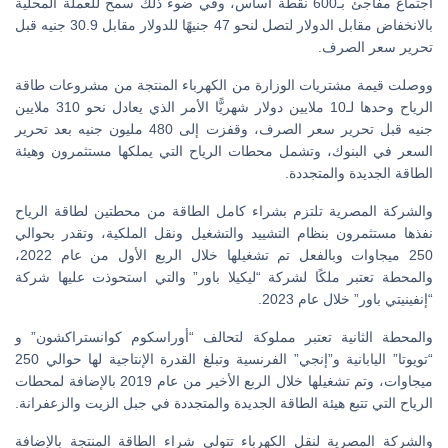
اجتماع مفاجئ بـ600 نقطة أساس، وفي ضوء ذلك سمح للعملة المحلية
بالانخفاض مقابل الدولار لتصل لنحو 47 جنيهًا للدولار مقابل 30.9 جنيه قبل
تحرير سعر الصرف.
ووصلت قيمة مشتريات الوزارة من الكهرباء المنتجة من مشروعات طاقة
الرياح وحدها لـ10 ملايين دولار شهريًّا الأمر الذي يعادل نحو 310 ملايين
جنيه قبل تحرير سعر الصرف، وقفزت إلى 480 مليون جنيه بعد تحرير
السعر في البنوك، وتشمل محطات الرياح التي يملكها مستثمرون وهيئة
الطاقة الجديدة والمتجددة.
والشركة المصرية تلتزم بشراء كامل الطاقة من محطتين لطاقة الرياح
نفذها مستثمرون بنظام التشييد والتشغيل ونقل الملكية، وتقدر بحوالي
250 ميجاوات وبالفعل تم تشغيلها خلال الربع الأول من عام 2022،
والمحطة تعتبر ملكًا لشركة “ليكيلا باور” والتي استحوذت عليها شركة
“إنفينيتي باور” خلال عام 2023.
والمحطة الثانية تعتبر مملوكة لتحالف “أوراسكوم كوانستراكشون” و
“تويوتا” اليابانية و”إنجي” الفرنسية وتبلغ القدرة الإنتاجية لها حوالي 250
ميجاوات، وتم تشغيلها خلال الربع الأخير من عام 2019 بالإضافة لمحطات
الرياح التي تتبع هيئة الطاقة الجديدة والمتجددة في جبل الزيت والزعفرانة.
والشركة المصرية لنقل الكهرباء تتولى شراء الطاقة المنتجة بالإضافة