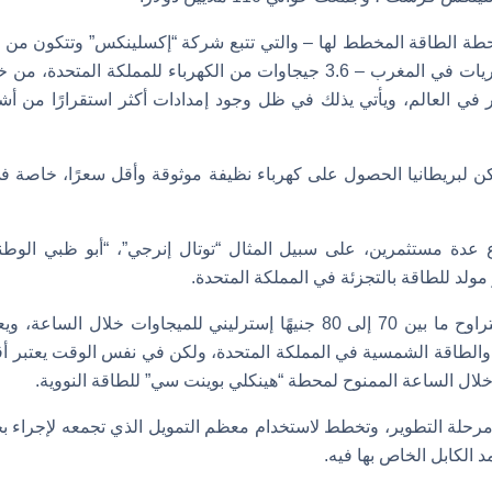
طة الطاقة المخطط لها – والتي تتبع شركة “إكسلينكس” وتتكون من تور
للألواح الشمسية والبطاريات في المغرب – 3.6 جيجاوات من الكهرباء للمملك
في العالم، ويأتي يذلك في ظل وجود إمدادات أكثر استقرارًا من أ
كن لبريطانيا الحصول على كهرباء نظيفة موثوقة وأقل سعرًا، خاصة في
ة مستثمرين، على سبيل المثال “توتال إنرجي”، “أبو ظبي الوطني
 مولد للطاقة بالتجزئة في المملكة المتحدة.
ويقدم المشروع سعرًا يتراوح ما بين 70 إلى 80 جنيهًا إسترليني للميجاوات خ
لال الساعة الممنوح لمحطة “هينكلي بوينت سي” للطاقة النووية.
مرحلة التطوير، وتخطط لاستخدام معظم التمويل الذي تجمعه لإجراء
 الكابل الخاص بها فيه.