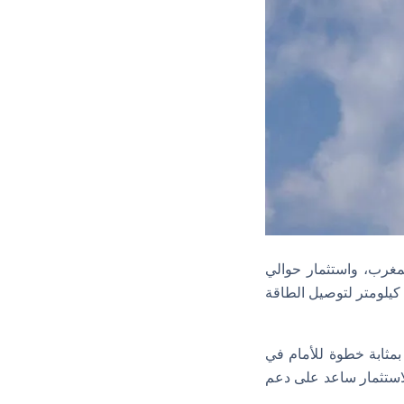
غرب، واستثمار حوالي
 شركة “إكسلينكس فيرست”، من خلال مد كابل تحت البحر بطول 4 آلاف كيلومتر لتوصيل الطاقة
مثابة خطوة للأمام في
ترليني، لافتًا إلى أن الاستثمار ساعد على دعم