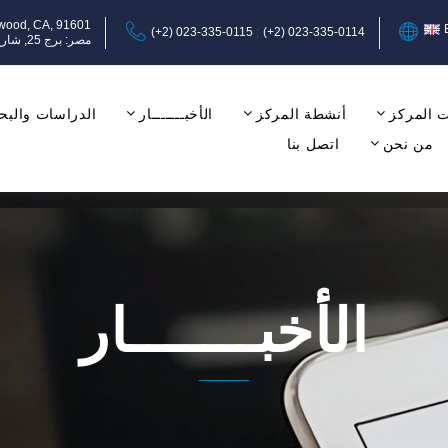
ywood, CA, 91601
(+2) 023-335-0115
(+2) 023-335-0114
مصر: برج 25, شارع عبد المنعم رياض, المهندسين, الجيزة, الدور الثامن, مكتب 17-18.
 المركز
أنشطة المركز
الأخبـــــــار
الدراسات والبح
من نحن
اتصل بنا
الأخبـــــــار