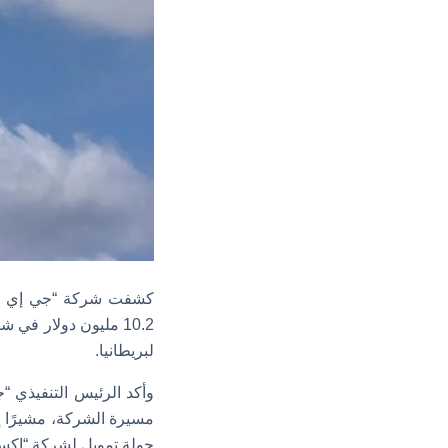
كشفت شركة “جي إي فير
لبريطانيا.
وأكد الرئيس التنفيذي 
جولة تمويل لشركة “إكسلينكس 