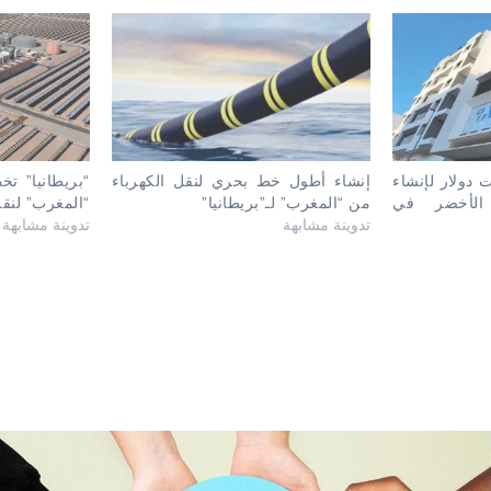
10 مليارات دولار لإنشاء
إنشاء أطول خط بحري لنقل الكهرباء
“بريطانيا” ت
الأخضر في
من “المغرب” لـ”بريطانيا”
“المغرب” لنقل
تدوينة مشابهة
تدوينة مشابهة