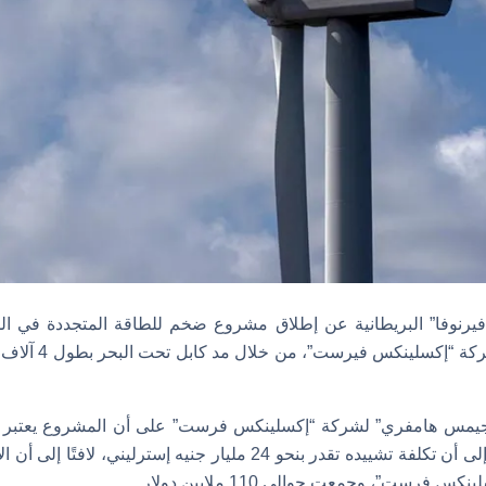
نوفا” البريطانية عن إطلاق مشروع ضخم للطاقة المتجددة في الم
10.2 مليون دولار في
“جيمس هامفري” لشركة “إكسلينكس فرست” على أن المشروع يعتبر ب
مسيرة الشركة، مشيرًا إلى أن تكلفة تشييده تقدر بنحو 24 مليار جنيه إس
فرست”، وجمعت حوالي 110 ملايين دولار.