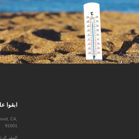
ابقوا ع
wood, CA,
91601
المقر الر