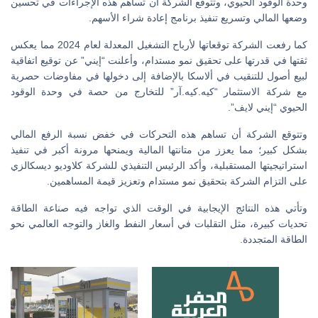
وحدة الوقود الحيوي، وتتوقع الشركة أن تساهم هذه الإجراءات في تحسين
وضعها المالي وتسريع تنفيذ برنامج إعادة شراء الأسهم.
كما رفعت الشركة توقعاتها لأرباح التشغيل المعدلة لعام 2024 مما يعكس
ثقتها في قدرتها على تحقيق نمو مستدام، وأعلنت “إيني” عن توقيع اتفاقية
لبيع أصول للتنقيب في ألاسكا بالإضافة إلى دخولها في مفاوضات حصرية
مع شركة الاستثمار “كيه.كيه.آر” للتخارج من حصة في وحدة الوقود
الحيوي “إيني لايف”.
وتتوقع الشركة أن تساهم هذه التحركات في خفض نسبة الرفع المالي
بشكل كبير؛ مما يعزز من متانتها المالية ويمنحها مرونة أكبر في تنفيذ
استراتيجيتها المستقبلية، وأكد الرئيس التنفيذي للشركة كلاوديو ديسكالزي
على التزام الشركة بتحقيق نمو مستدام وتعزيز قيمة المساهمين.
وتأتي هذه النتائج الإيجابية في الوقت الذي تواجه فيه صناعة الطاقة
تحديات كبيرة، مثل التقلبات في أسعار النفط والغاز والتوجه العالمي نحو
الطاقة المتجددة.