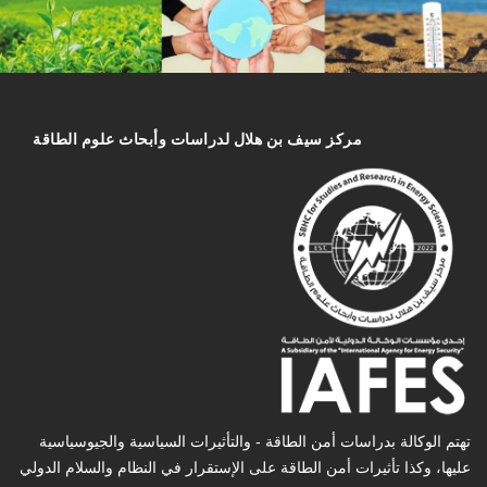
مركز سیف بن هلال لدراسات وأبحاث علوم الطاقة
تهتم الوكالة بدراسات أمن الطاقة - والتأثیرات السیاسیة والجیوسیاسیة
عليها، وكذا تأثیرات أمن الطاقة على الإستقرار في النظام والسلام الدولي