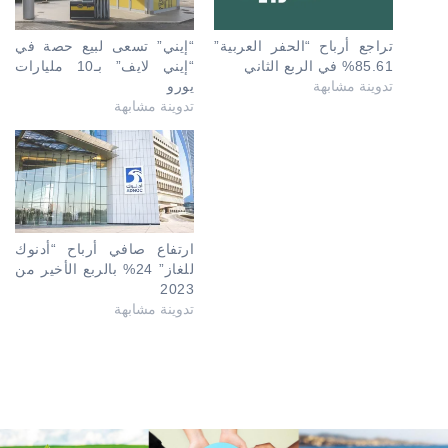
تراجع أرباح “الحفر العربية”
“إيني” تسعى لبيع حصة في
85.61% في الربع الثاني
“إيني لايف” بـ10 مليارات
تدوينة مشابهة
يورو
تدوينة مشابهة
ارتفاع صافي أرباح “أدنوك
للغاز” 24% بالربع الأخير من
2023
تدوينة مشابهة