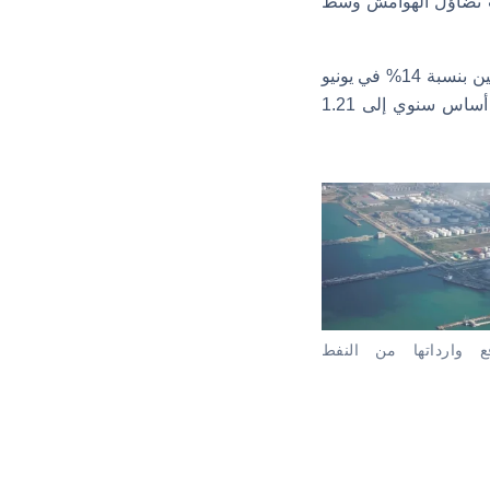
بب تضاؤل الهوامش وسط
وعلى صعيد الموردين الآخرين انخفضت شحنات النفط الخام من السعودية ثاني أكبر مورد للصين بنسبة 14% في يونيو
لتصل إلى 6.82 مليون طن، بينما انخفضت الشحنات من الولايات المتحدة بنسبة 60% على أساس سنوي إلى 1.21
ع وارداتها من النفط