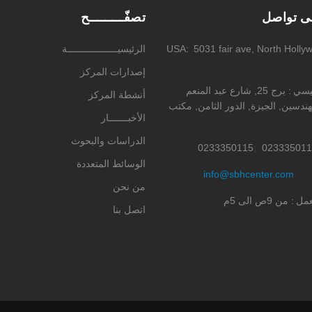
لى تواصل
تصفّـــــــــح
5031 fair ave, North Holly
USA
الرئيسيــــــــــــــــــة
إصدارات المركز
ئيسي
برج 25, شارع عبد المنعم
أنشطة المركز
ندسين, الجيزة, الدور الثامن, مكتب
الأخبـــــــار
الدراسات والبحوث
0233350115
023335011
الوسائط المتعددة
info@sbhcenter.com
من نحن
عمل
من 9ص الى 5م
اتصل بنا