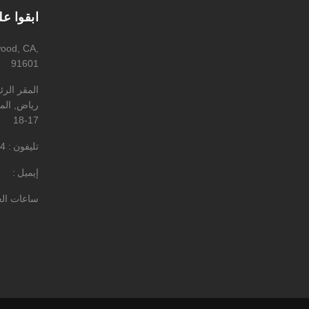
ابقوا ع
wood, CA,
91601
المقر الر
رياض, المه
17-18
تليفون
4
إيميل
ساعات ال