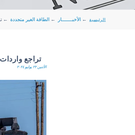
الرئيسية
←
الأخبـــــــار
←
الطاقة الغير متجددة
←
تر
تراجع واردات “الصين” م
الأثنين ٢٢ يوليو ٢٠٢٤