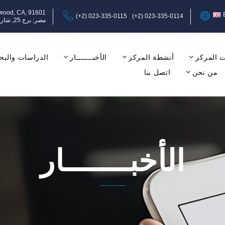
ywood, CA, 91601
(+2) 023-335-0115
(+2) 023-335-0114
مصر: برج 25, شارع عبد المنعم رياض, المهندسين, الجيزة, الدور الثامن, مكتب 17-18.
 المركز
أنشطة المركز
الأخبـــــــار
الدراسات والبح
من نحن
اتصل بنا
الأخبـــــــار