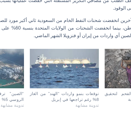
 ضعف الطلب من مصافي التكرير المستقلة التي خفضت عملياتها بس
الوقود.
صين أي واردات من إيران أو فنزويلا الشهر الماضي.
لفحم لتحقيق
توقعات بنمو واردات “الهند” من الغاز
“الصين” ترف
ة
8% رغم تراجعها في إبريل
الروسي 5%
تدوينة مشابهة
تدوينة مشابهة