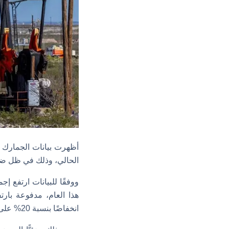
الحالي، وذلك في ظل ضع
هذا العام، مدفوعة با
انخفاضًا بنسبة 20% على أساس سنوي لتصل إلى 8.43 مليون طن أو ما يعادل 2.05 مليون برميل يوميًّا.