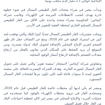
الإنتاجية حوالي 2.1 مليار قدم مكعب يوميًّا.
وبدأت مصر في شراء شحنات الغاز الطبيعي المسال في ضوء خطوة
نادرة تهدف لتجنب الانقطاعات المزمنة في الكهرباء، وقامت شركة
“إيجاس” الحكومية بشراء شحنة واحدة على الأقل من الغاز الطبيعي
المسال للتسليم الجاري لمحطة العقبة للتغويز في الأردن.
ومثلت مشتريات الغاز الطبيعي المسال تحديًا كبيرًا للبلاد والتي توقفت لحد
كبير عن استيراد الوقود في عام 2018، ونتج عن اكتشاف حقل غاز ظهر
الضخم لتعزيز الإنتاج المحلي بالإضافة لتحويل البلاد لدولة مصدرة، ومن
المتوقع أن يزيد الضغط على السكان الذين يعانون بالفعل من ارتفاع
معدلات التضخم بالإضافة لارتفاع أسعار الوقود المحلية.
وتتفاوض شركة “إيجاس” لاستئجار “سفينة تغويز” والتي تعمل على تحويل
الغاز المسال لصورته الغازية، وهدف الشركة المصرية للتعاقد على سفينة
التغويز لمدة 5 سنوات قابلة للمد لكي تكون مرفأ لشحنات الغاز المسال
المستورد.
ومصر لم يكن لديها أي محطات عائمة للغاز الطبيعي قبل عام 2018،
وتستخدم الغاز في تزويد محطات الكهرباء بالوقود كما تستخدمه في
عمليات التبريد، والإنتاج المحلي في مصر غير كافٍ لتغطية احتياجات البلاد
من الغاز خلال فصل الصيف.