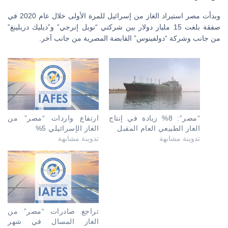
وبدأت مصر استيراد الغاز من إسرائيل للمرة الأولى خلال عام 2020 في
صفقة بلغت 15 مليار دولار بين شركتي “نوبل إنرجي” و”ديليك دريلينغ”
من جانب وشركة “دولفينوس” القابضة المصرية من جانب آخر.
“مصر”: 8% زيادة في إنتاج
ارتفاع واردات “مصر” من
الغاز الطبيعي العام المقبل
الغاز الإسرائيلي 5%
تدوينة مشابهة
تدوينة مشابهة
تراجع صادرات “مصر” من
الغاز المسال في شهر