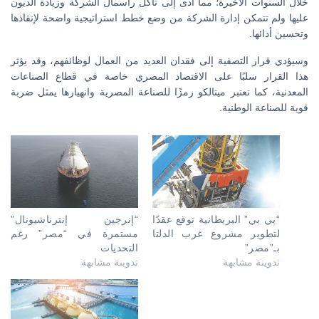
خلال السنوات الأخيرة؛ مما أدى إلى تآكل رأسمال الشركة وزيادة الديون
عليها ولم تتمكن إدارة الشركة من وضع خطط استراتيجية واضحة لإنقاذها
وتحسين أدائها.
وسيؤدي قرار التصفية إلى فقدان العديد من العمال لوظائفهم، وقد يؤثر
هذا القرار سلبًا على الاقتصاد المصري خاصة في قطاع الصناعات
المعدنية، كما تعتبر ميتالكو رمزًا للصناعة المصرية وانهيارها يمثل ضربة
قوية للصناعة الوطنية.
“بي بي” البريطانية توقع عقدًا
“إنرجين إنترناشيونال”
لتطوير مشروع غرب الدلتا
مستمرة في “مصر” رغم
بـ”مصر”
التحديات
تدوينة مشابهة
تدوينة مشابهة