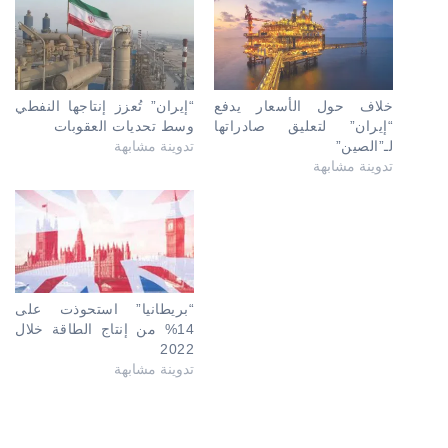
خلاف حول الأسعار يدفع
“إيران” تُعزز إنتاجها النفطي
“إيران” لتعليق صادراتها
وسط تحديات العقوبات
لـ”الصين”
تدوينة مشابهة
تدوينة مشابهة
“بريطانيا” استحوذت على
14% من إنتاج الطاقة خلال
2022
تدوينة مشابهة