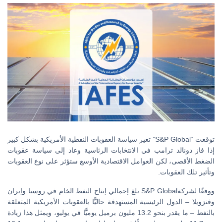
توقعت “S&P Global” تغير سياسة العقوبات النفطية الأمريكية بشكل كبير
إذا فاز دونالد ترامب في الانتخابات الرئاسية وعاد إلى سياسة عقوبات
الضغط الأقصى، لكن العوامل الاقتصادية الأوسع ستؤثر على نوع العقوبات
وتأثير تلك العقوبات.
ووفقًا لشركةS&P Global بلغ إجمالي إنتاج النفط الخام في روسيا وإيران
وفنزويلا – الدول الرئيسية المستهدفة حاليًّا بالعقوبات الأمريكية المتعلقة
بالنفط – ما يقدر بنحو 13.2 مليون برميل يوميًّا في يوليو، ويمثل هذا زيادة