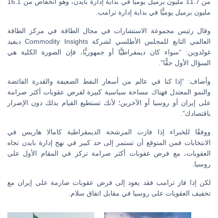
من 11.7 مليون برميل يوميًّا في بداية إدارة بايدن، وهو انخفاض من 16.1
مليون برميل يوميًّا في بداية إدارة ترامب.
وقال رئيس مجموعة الاستشارات في مجال الطاقة في مركز الطاقة
العالمي التابع للمجلس الأطلسي لشركة Commodity Insights ديفيد
غولدوين: “سواء كان ديمقراطيًّا أو جمهوريًّا، فإن الصورة الكلية هي
السؤال الأول حقًّا”.
وأضاف: “إذا كنا في عالم من أسعار النفط الضعيفة والقدرة الفائضة
والنمو المعتدل فهناك مساحة سياسية كبيرة لفرض عقوبات أكثر صرامة
على إيران أو روسيا أو الآخرين؛ لأنك تستطيع القيام بذلك دون الإضرار
باقتصادك”.
ووفقًا للخبراء إذا فازت المرشحة الديمقراطية كامالا هاريس في
الانتخابات فمن المتوقع أن تستمر إلى حد كبير في نهج إدارة بايدن تجاه
العقوبات، مع فرض عقوبات أكثر صرامة تركز في المقام الأول على
روسيا.
لكن إذا فاز ترامب فقد يعود إلى فرض عقوبات صارمة على إيران مع
تخفيف العقوبات على روسيا في مقابل اتفاق سلام.