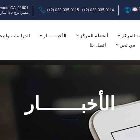
ywood, CA, 91601
(+2) 023-335-0115
(+2) 023-335-0114
مصر: برج 25, شارع عبد المنعم رياض, المهندسين, الجيزة, الدور الثامن, مكتب 17-18.
 المركز
أنشطة المركز
الأخبـــــــار
الدراسات والبح
من نحن
اتصل بنا
الأخبـــــــار