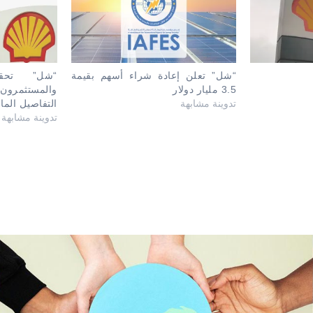
“شل” تعلن إعادة شراء أسهم بقيمة
“شل” تحقق 
3.5 مليار دولار
والمستثمرون 
تدوينة مشابهة
التفاصيل المال
تدوينة مشابهة