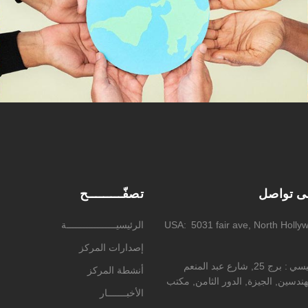
لى تواصل
تصفّـــــــــح
5031 fair ave, North Holly
USA
الرئيسيــــــــــــــــــة
إصدارات المركز
ئيسي
برج 25, شارع عبد المنعم
أنشطة المركز
ندسين, الجيزة, الدور الثامن, مكتب
الأخبـــــــار