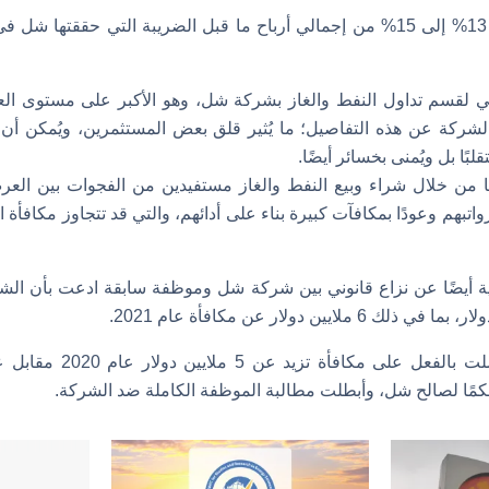
ويمثل هذا الرقم ما بين 13% إلى 15% من إجمالي أرباح ما قبل الضريبة التي حقق
لمالي لقسم تداول النفط والغاز بشركة شل، وهو الأكبر على مستوى ال
الشركة عن هذه التفاصيل؛ ما يُثير قلق بعض المستثمرين، ويُمكن أن ي
بًا بل ويُمنى بخسائر أيضًا.
ًا من خلال شراء وبيع النفط والغاز مستفيدين من الفجوات بين ال
واتبهم وعودًا بمكافآت كبيرة بناء على أدائهم، والتي قد تتجاوز مكافأة
 أيضًا عن نزاع قانوني بين شركة شل وموظفة سابقة ادعت بأن ال
وكانت الموظفة قد حصلت بالفع
مًا لصالح شل، وأبطلت مطالبة الموظفة الكاملة ضد الشركة.