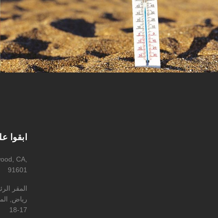
ابقوا ع
wood, CA,
91601
المقر الر
رياض, المه
17-18