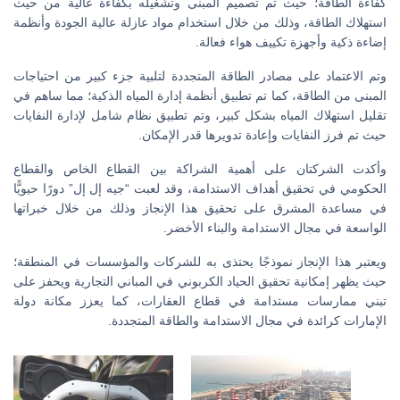
كفاءة الطاقة؛ حيث تم تصميم المبنى وتشغيله بكفاءة عالية من حيث
استهلاك الطاقة، وذلك من خلال استخدام مواد عازلة عالية الجودة وأنظمة
إضاءة ذكية وأجهزة تكييف هواء فعالة.
وتم الاعتماد على مصادر الطاقة المتجددة لتلبية جزء كبير من احتياجات
المبنى من الطاقة، كما تم تطبيق أنظمة إدارة المياه الذكية؛ مما ساهم في
تقليل استهلاك المياه بشكل كبير، وتم تطبيق نظام شامل لإدارة النفايات
حيث تم فرز النفايات وإعادة تدويرها قدر الإمكان.
وأكدت الشركتان على أهمية الشراكة بين القطاع الخاص والقطاع
الحكومي في تحقيق أهداف الاستدامة، وقد لعبت “جيه إل إل” دورًا حيويًّا
في مساعدة المشرق على تحقيق هذا الإنجاز وذلك من خلال خبراتها
الواسعة في مجال الاستدامة والبناء الأخضر.
ويعتبر هذا الإنجاز نموذجًا يحتذى به للشركات والمؤسسات في المنطقة؛
حيث يظهر إمكانية تحقيق الحياد الكربوني في المباني التجارية ويحفز على
تبني ممارسات مستدامة في قطاع العقارات، كما يعزز مكانة دولة
الإمارات كرائدة في مجال الاستدامة والطاقة المتجددة.