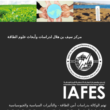
مركز سیف بن هلال لدراسات وأبحاث علوم الطاقة
تهتم الوكالة بدراسات أمن الطاقة - والتأثیرات السیاسیة والجیوسیاسیة