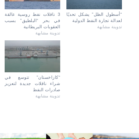
“أسطول الظل” يشكل تحديًا
3 ناقلات نفط روسية عالقة
لعدالة تجارة النفط الدولية
في بحر “البلطيق” بسبب
تدوينة مشابهة
العقوبات البريطانية
تدوينة مشابهة
“كازاخستان” تتوسع في
شراء ناقلات جديدة لتعزيز
صادرات النفط
تدوينة مشابهة