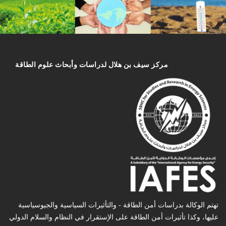
مركز سیف بن هلال لدراسات وأبحاث علوم الطاقة
تهتم الوكالة بدراسات أمن الطاقة - والتأثیرات السیاسیة والجیوسیاسیة
عليها، وكذا تأثیرات أمن الطاقة على الإستقرار في النظام والسلام الدولي