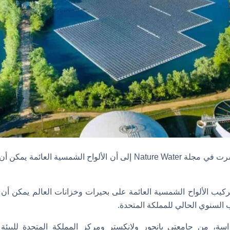
توصلت دراسة جديدة نُشرت في مجلة Nature Water إلى أن الألواح الشمسية
كيب الألواح الشمسية العائمة على بحيرات وخزانات العالم يمكن أن ي
السنوي الحالي للمملكة المتحدة.
اسة، من جامعتي بانجور ولانكستر ومركز المملكة المتحدة للبيئة 