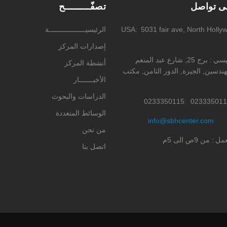
لى تواصل
تصفّـــــــــح
5031 fair ave, North Holly
USA
الرئيسيــــــــــــــــــة
إصدارات المركز
ئيسي
برج 25, شارع عبد المنعم
أنشطة المركز
ندسين, الجيزة, الدور الثامن, مكتب
الأخبـــــــار
الدراسات والبحوث
0233350115
023335011
الوسائط المتعددة
info@sbhcenter.com
من نحن
عمل
من 9ص الى 5م
اتصل بنا