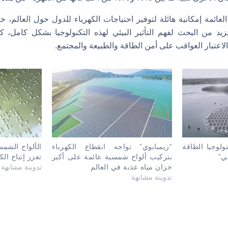
العائمة إمكانية هائلة لتوفير احتياجات الكهرباء للدول حول العالم، خ
يد من البحث لفهم التأثير البيئي لهذه التكنولوجيا بشكل كامل، 
الاعتبار العواقب على أمن الطاقة والطبيعة والمجتمع.
تقدم تكنولوجيا الطاقة
“زيمبابوي” تواجه انقطاع الكهرباء
الألواح الشمس
ي”
بتركيب ألواح شمسية عائمة على أكبر
تعزز إنتاج الك
خزان مياه عذبة في العالم
تدوينة مشابهة
تدوينة مشابهة