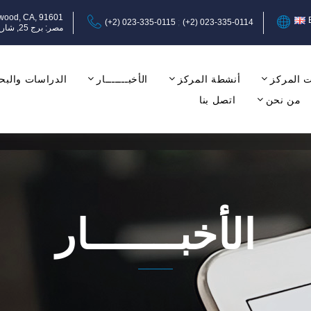
ywood, CA, 91601
(+2) 023-335-0115
(+2) 023-335-0114
مصر: برج 25, شارع عبد المنعم رياض, المهندسين, الجيزة, الدور الثامن, مكتب 17-18.
 المركز
أنشطة المركز
الأخبـــــــار
الدراسات والبح
من نحن
اتصل بنا
الأخبـــــــار