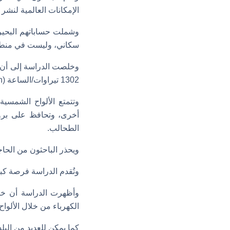
الإمكانات العالمية لنشر 
سكاني، وليست في منطقة 
1302 تيراوات/الساعة (TWh) من الكهرباء سنويًّا.
وتتمتع الألواح الشمسية 
أخرى، وتحافظ على برودة
الطحالب.
ويحذر الباحثون من الحاجة
وتُقدم الدراسة فرصة كب
وأظهرت الدراسة أن خمس د
الكهرباء من خلال الألواح
كما يمكن للعديد من البلدان الأخرى تلبية ما بين 40% و