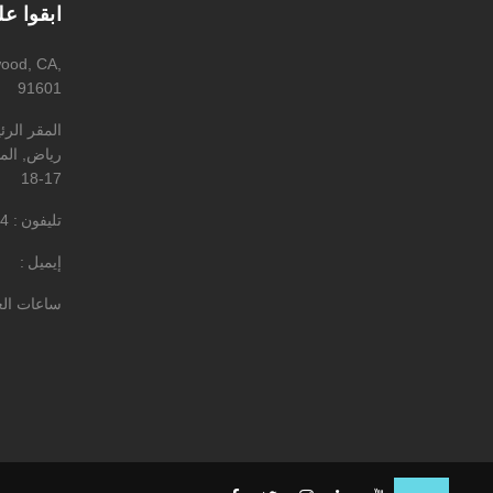
ابقوا ع
wood, CA,
91601
المقر الر
رياض, المه
17-18
تليفون
4
إيميل
ساعات ال