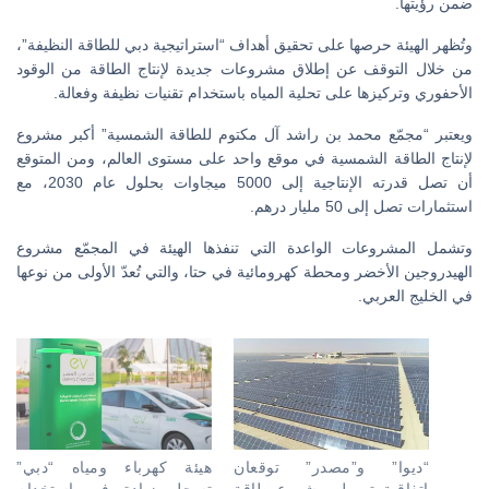
ضمن رؤيتها.
وتُظهر الهيئة حرصها على تحقيق أهداف “استراتيجية دبي للطاقة النظيفة”،
من خلال التوقف عن إطلاق مشروعات جديدة لإنتاج الطاقة من الوقود
الأحفوري وتركيزها على تحلية المياه باستخدام تقنيات نظيفة وفعالة.
ويعتبر “مجمّع محمد بن راشد آل مكتوم للطاقة الشمسية” أكبر مشروع
لإنتاج الطاقة الشمسية في موقع واحد على مستوى العالم، ومن المتوقع
أن تصل قدرته الإنتاجية إلى 5000 ميجاوات بحلول عام 2030، مع
استثمارات تصل إلى 50 مليار درهم.
وتشمل المشروعات الواعدة التي تنفذها الهيئة في المجمّع مشروع
الهيدروجين الأخضر ومحطة كهرومائية في حتا، والتي تُعدّ الأولى من نوعها
في الخليج العربي.
“ديوا” و”مصدر” توقعان
هيئة كهرباء ومياه “دبي”