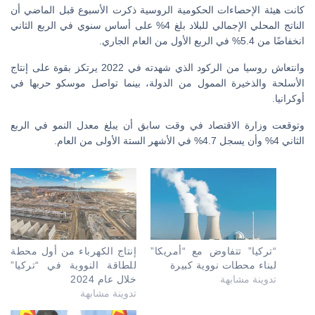
كانت هيئة الإحصاءات الحكومية الروسية ذكرت الأسبوع قبل الماضي أن
الناتج المحلي الإجمالي للبلاد بلغ 4% على أساس سنوي في الربع الثاني
انخفاضًا من 5.4% في الربع الأول من العام الجاري.
وانتعاش روسيا من الركود الذي شهدته في 2022 يرتكز بقوة على إنتاج
الأسلحة والذخيرة الممول من الدولة، بينما تواصل موسكو حربها في
أوكرانيا.
وتوقعت وزارة الاقتصاد في وقت سابق أن يبلغ معدل النمو في الربع
الثاني 4% وأن يسجل 4.7% في الأشهر الستة الأولى من العام.
“تركيا” تتفاوض مع “أمريكا”
إنتاج الكهرباء من أول محطة
لبناء محطات نووية كبيرة
للطاقة النووية في “تركيا”
تدوينة مشابهة
خلال عام 2024
تدوينة مشابهة