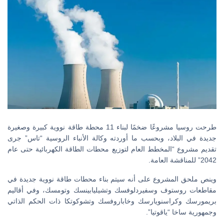
طرحت روسيا مشروعًا ضخمًا لبناء 11 محطة طاقة نووية كبيرة وصغيرة
جديدة في البلاد، وبحسب ما أوردته وكالة الأنباء الروسية “تاس” جرى
تقديم مشروع “المخطط العام لتوزيع محطات الطاقة الكهربائية حتى عام
2042” للمناقشة العامة.
وينص ملحق المشروع على أنه سيتم بناء محطات طاقة نووية جديدة في
مقاطعات روستوف وسفيردلوفسك وتشيليابينسك وتومسك، وفي أقاليم
بريمورسك وكراسنويارسك وخاباروفسك وتشوكوتكا ذات الحكم الذاتي
وجمهورية ساخا “ياقوتيا”.