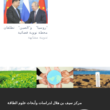
“روسيا” و”الصين” تطلقان
محطة نووية فضائية
تدوينة مشابهة
مركز سیف بن هلال لدراسات وأبحاث علوم الطاقة