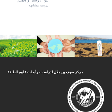
بين “روسيا” و”الصين”
تدوينة مشابهة
مركز سیف بن هلال لدراسات وأبحاث علوم الطاقة