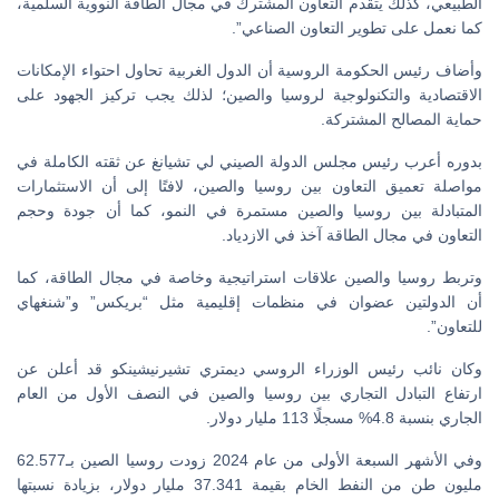
الطبيعي، كذلك يتقدم التعاون المشترك في مجال الطاقة النووية السلمية،
كما نعمل على تطوير التعاون الصناعي”.
وأضاف رئيس الحكومة الروسية أن الدول الغربية تحاول احتواء الإمكانات
الاقتصادية والتكنولوجية لروسيا والصين؛ لذلك يجب تركيز الجهود على
حماية المصالح المشتركة.
بدوره أعرب رئيس مجلس الدولة الصيني لي تشيانغ عن ثقته الكاملة في
مواصلة تعميق التعاون بين روسيا والصين، لافتًا إلى أن الاستثمارات
المتبادلة بين روسيا والصين مستمرة في النمو، كما أن جودة وحجم
التعاون في مجال الطاقة آخذ في الازدياد.
وتربط روسيا والصين علاقات استراتيجية وخاصة في مجال الطاقة، كما
أن الدولتين عضوان في منظمات إقليمية مثل “بريكس” و”شنغهاي
للتعاون”.
وكان نائب رئيس الوزراء الروسي ديمتري تشيرنيشينكو قد أعلن عن
ارتفاع التبادل التجاري بين روسيا والصين في النصف الأول من العام
الجاري بنسبة 4.8% مسجلًا 113 مليار دولار.
وفي الأشهر السبعة الأولى من عام 2024 زودت روسيا الصين بـ62.577
مليون طن من النفط الخام بقيمة 37.341 مليار دولار، بزيادة نسبتها