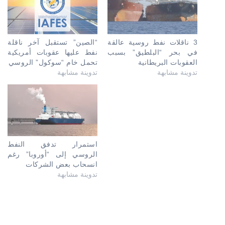
3 ناقلات نفط روسية عالقة
“الصين” تستقبل آخر ناقلة
في بحر “البلطيق” بسبب
نفط عليها عقوبات أمريكية
العقوبات البريطانية
تحمل خام “سوكول” الروسي
تدوينة مشابهة
تدوينة مشابهة
استمرار تدفق النفط
الروسي إلى “أوروبا” رغم
انسحاب بعض الشركات
تدوينة مشابهة