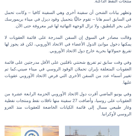
منتجات النفط الداكنة.
وتظهر بيانات الشحن أن سفينة أخرى وهي السفينة كافيا – وكانت تحمل
في السابق اسم هانا – تقوم حاليًّا بتحميل وقود ديزل في ميناء بريمورسك
على بحر البلطيق، ولا تزال الوجهة النهائية لها غير معروفة حتى الآن.
وقالت مصادر في السوق إن السفن المدرجة على قائمة العقوبات لا
يمكنها دخول موانئ الدول الأعضاء في الاتحاد الأوروبي، لكن قد يجوز لها
تفريغ حمولاتها بحرية خارج دول الاتحاد الأوروبي.
وفي وقت سابق تم تفريغ شحنتي ناقلتين على الأقل مدرجتين على قائمة
العقوبات المتعلقة بإيران تحملان الوقود الروسي في ميناء صيني،كما تم
تغيير أسماء عدد من السفن الأخرى التي فرض الاتحاد الأوروبي عقوبات
عليها.
وفي يونيو الماضي أقرت دول الاتحاد الأوروبي الحزمة الرابعة عشرة من
العقوبات على روسيا، وأضافت 27 سفينة منها ناقلات نفط ومنتجات نفطية
وغاز طبيعي مسال إلى قائمة الكيانات الخاضعة للعقوبات منذ الغزو
الروسي لأوكرانيا.