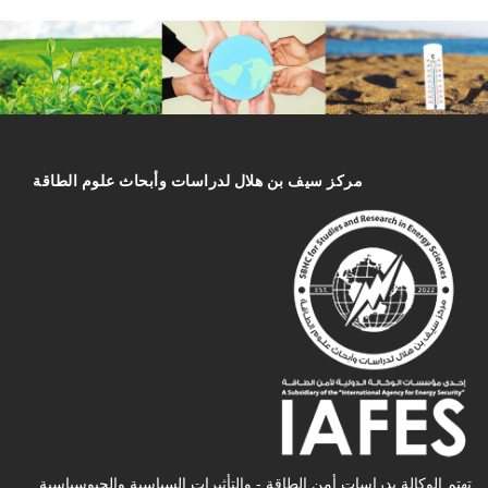
مركز سیف بن هلال لدراسات وأبحاث علوم الطاقة
تهتم الوكالة بدراسات أمن الطاقة - والتأثیرات السیاسیة والجیوسیاسیة