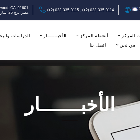
ywood, CA, 91601
(+2) 023-335-0115
(+2) 023-335-0114
مصر: برج 25, شارع عبد المنعم رياض, المهندسين, الجيزة, الدور الثامن, مكتب 17-18.
 المركز
أنشطة المركز
الأخبـــــــار
الدراسات والبح
من نحن
اتصل بنا
الأخبـــــــار