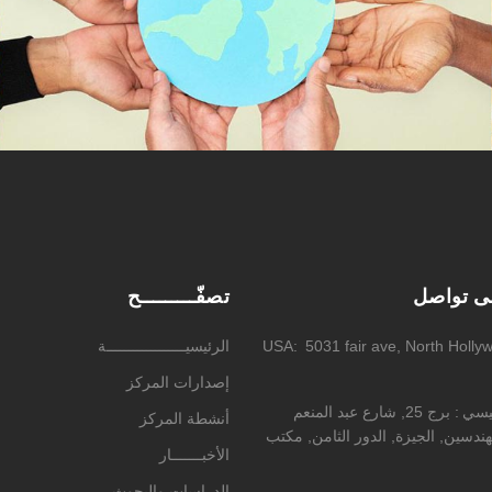
لى تواصل
تصفّـــــــــح
5031 fair ave, North Holly
USA
الرئيسيــــــــــــــــــة
إصدارات المركز
ئيسي
برج 25, شارع عبد المنعم
أنشطة المركز
ندسين, الجيزة, الدور الثامن, مكتب
الأخبـــــــار
الدراسات والبحوث