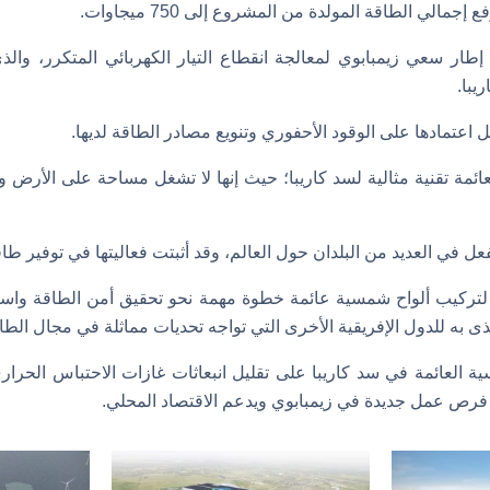
مالي الطاقة المولدة من المشروع إلى 750 ميجاوات.
طار سعي زيمبابوي لمعالجة انقطاع التيار الكهربائي المتكرر، وا
يبا.
 اعتمادها على الوقود الأحفوري وتنويع مصادر الطاقة لديها.
العائمة تقنية مثالية لسد كاريبا؛ حيث إنها لا تشغل مساحة على الأرض و
فعل في العديد من البلدان حول العالم، وقد أثبتت فعاليتها في توفير طا
تركيب ألواح شمسية عائمة خطوة مهمة نحو تحقيق أمن الطاقة واستدا
ذى به للدول الإفريقية الأخرى التي تواجه تحديات مماثلة في مجال الطا
ة العائمة في سد كاريبا على تقليل انبعاثات غازات الاحتباس الحرار
فرص عمل جديدة في زيمبابوي ويدعم الاقتصاد المحلي.