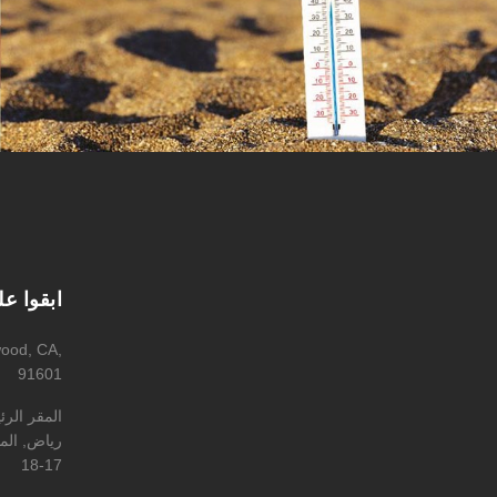
ابقوا ع
wood, CA,
91601
المقر الر
رياض, المه
17-18