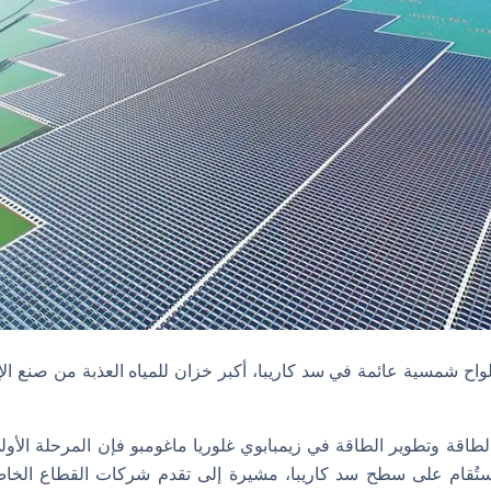
واح شمسية عائمة في سد كاريبا، أكبر خزان للمياه العذبة من صنع ال
ة الطاقة وتطوير الطاقة في زيمبابوي غلوريا ماغومبو فإن المرحلة ال