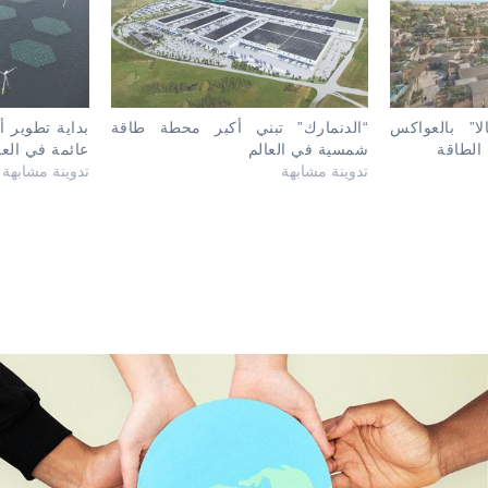
ا” بالعواكس
“الدنمارك” تبني أكبر محطة طاقة
بداية تطوير 
الطاقة
شمسية في العالم
عائمة في العا
تدوينة مشابهة
تدوينة مشابهة