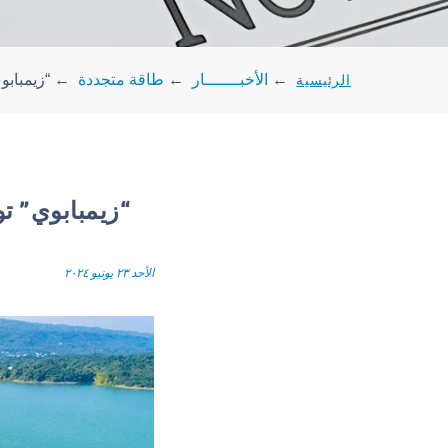
الرئيسية
←
الأخبـــــــار
←
طاقة متجددة
←
“زيمبابو
“زيمبابوي” تو
الأحد ٢٣ يونيو ٢٠٢٤