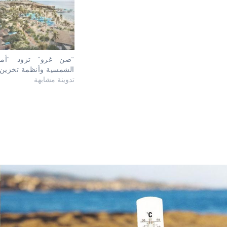
“صن غرو” تزود “أمال
الشمسية وأنظمة تخزين 
تدوينة مشابهة