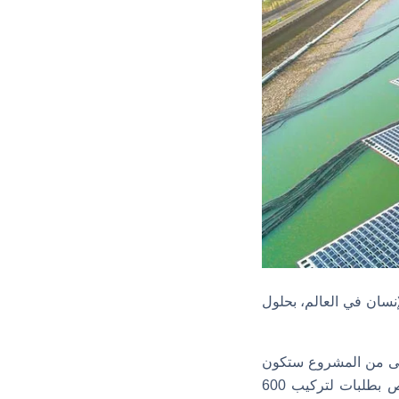
إنسان في العالم، بحلول
أولى من المشروع ستكون
بقدرة 150 ميجاوات، وستُقام على سطح سد كاريبا، مشيرة إلى تقدم شركات القطاع الخاص بطلبات لتركيب 600