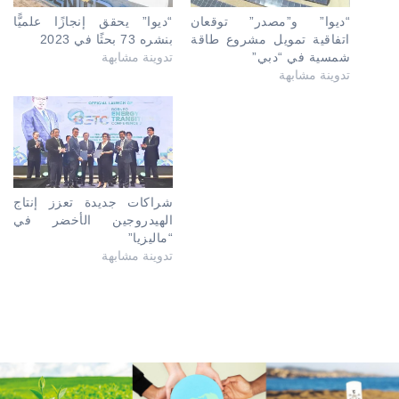
“ديوا” و”مصدر” توقعان
“ديوا” يحقق إنجازًا علميًّا
اتفاقية تمويل مشروع طاقة
بنشره 73 بحثًا في 2023
شمسية في “دبي”
تدوينة مشابهة
تدوينة مشابهة
شراكات جديدة تعزز إنتاج
الهيدروجين الأخضر في
“ماليزيا”
تدوينة مشابهة