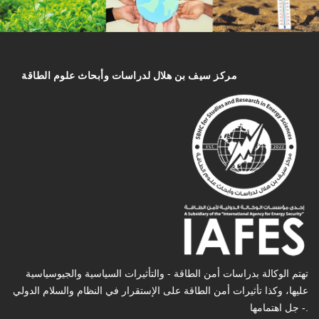
مركز سیف بن هلال لدراسات وأبحاث علوم الطاقة
تهتم الوكالة بدراسات أمن الطاقة - والتأثیرات السیاسیة والجیوسیاسیة
عليها، وكذا تأثیرات أمن الطاقة على الإستقرار في النظام والسلام الدولي
- جل اهتمامها.