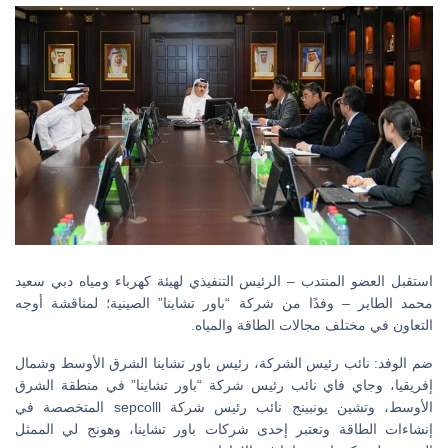
استقبل العضو المنتدب – الرئيس التنفيذي لهيئة كهرباء ومياه دبي سعيد
محمد الطاير – وفدًا من شركة “باور تشاينا” الصينية؛ لمناقشة أوجه
التعاون في مختلف مجالات الطاقة والمياه.
ضم الوفد: نائب رئيس الشركة، رئيس باور تشاينا الشرق الأوسط وشمال
إفريقيا، وجاي فاي نائب رئيس شركة “باور تشاينا” في منطقة الشرق
الأوسط، وتشين يونبينج نائب رئيس شركة sepcolll المتخصصة في
إنشاءات الطاقة وتعتبر إحدى شركات باور تشاينا، وهونج لي الممثل