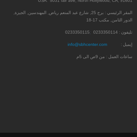
USA
5031 fair ave, North Hollywood, CA, 91601
المقر الرئيسي
برج 25, شارع عبد المنعم رياض, المهندسين, الجيزة,
الدور الثامن, مكتب 17-18
تليفون
0233350114
0233350115
إيميل
info@sbhcenter.com
ساعات العمل
من 9ص الى 5م