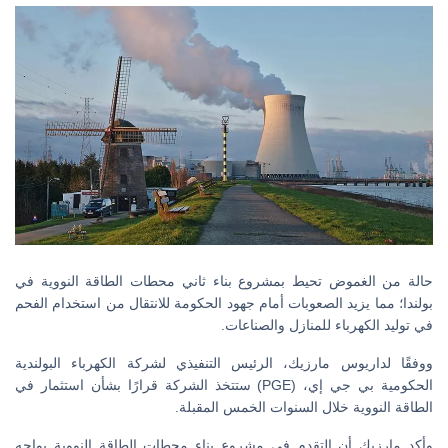
حالة من الغموض تحيط بمشروع بناء ثاني محطات الطاقة النووية في
بولندا؛ مما يزيد الصعوبات أمام جهود الحكومة للانتقال من استخدام الفحم
في توليد الكهرباء للمنازل والصناعات.
ووفقًا لداريوس مارزيك، الرئيس التنفيذي لشركة الكهرباء البولندية
الحكومية بي جي إي، (PGE) ستتخذ الشركة قرارًا بشأن استثمار في
الطاقة النووية خلال السنوات الخمس المقبلة.
وأكد مارزيك أن التقدم في مشروع بناء محطات الطاقة النووية يواجه