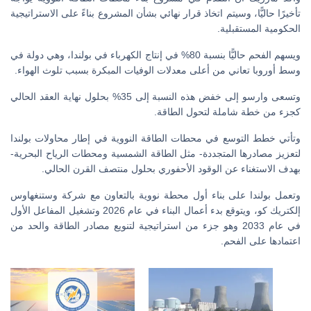
تأخيرًا حاليًّا، وسيتم اتخاذ قرار نهائي بشأن المشروع بناءً على الاستراتيجية
الحكومية المستقبلية.
ويسهم الفحم حاليًّا بنسبة 80% في إنتاج الكهرباء في بولندا، وهي دولة في
وسط أوروبا تعاني من أعلى معدلات الوفيات المبكرة بسبب تلوث الهواء.
وتسعى وارسو إلى خفض هذه النسبة إلى 35% بحلول نهاية العقد الحالي
كجزء من خطة شاملة لتحول الطاقة.
وتأتي خطط التوسع في محطات الطاقة النووية في إطار محاولات بولندا
لتعزيز مصادرها المتجددة- مثل الطاقة الشمسية ومحطات الرياح البحرية-
بهدف الاستغناء عن الوقود الأحفوري بحلول منتصف القرن الحالي.
وتعمل بولندا على بناء أول محطة نووية بالتعاون مع شركة وستنغهاوس
إلكتريك كو، ويتوقع بدء أعمال البناء في عام 2026 وتشغيل المفاعل الأول
في عام 2033 وهو جزء من استراتيجية لتنويع مصادر الطاقة والحد من
اعتمادها على الفحم.