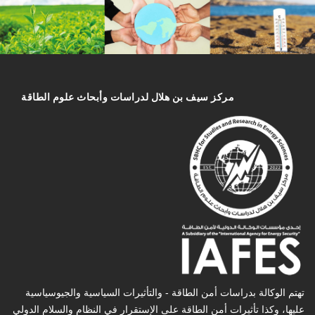
مركز سیف بن هلال لدراسات وأبحاث علوم الطاقة
تهتم الوكالة بدراسات أمن الطاقة - والتأثیرات السیاسیة والجیوسیاسیة
عليها، وكذا تأثیرات أمن الطاقة على الإستقرار في النظام والسلام الدولي