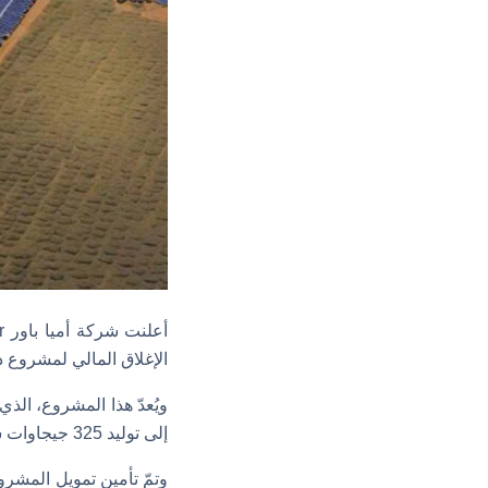
الإغلاق المالي لمشروع دورنهوك لل
إلى توليد 325 جيجاوات ساعة من الطاقة النظيفة سنويًّا؛ لتوفير الطاقة لنحو 97 ألف منزل.