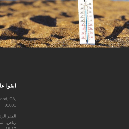
ابقوا ع
wood, CA,
91601
المقر الر
رياض, المه
17-18