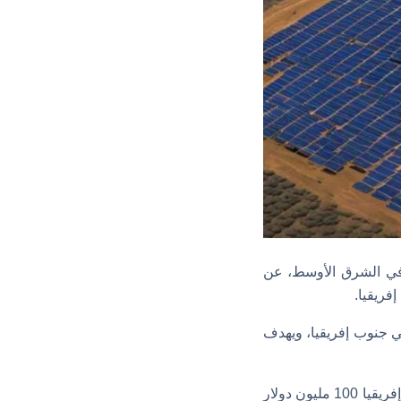
 المتجددة في الشرق الأوسط، عن
يلي للشركة في جنوب إفريقيا، ويهدف
وتمّ تأمين تمويل المشروع من خلال مزيج من القروض والأسهم؛ حيث قدم بنك ستاندرد جنوب إفريقيا 100 مليون دولار