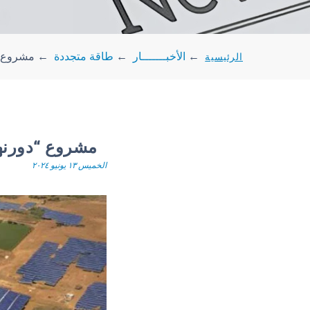
الرئيسية
←
الأخبـــــــار
←
طاقة متجددة
←
مشروع “دو
مشروع “دورنهوك” 
الخميس ١٣ يونيو ٢٠٢٤