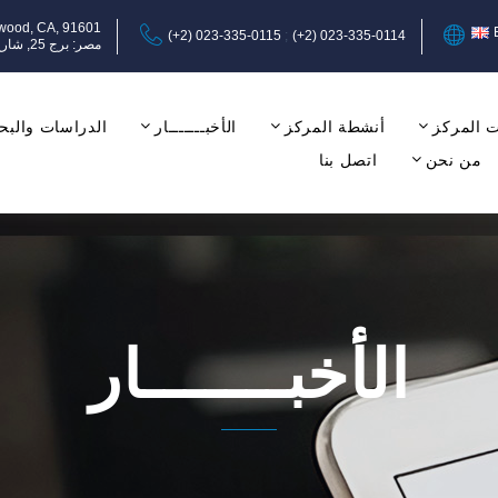
ywood, CA, 91601
(+2) 023-335-0115
(+2) 023-335-0114
مصر: برج 25, شارع عبد المنعم رياض, المهندسين, الجيزة, الدور الثامن, مكتب 17-18.
 المركز
أنشطة المركز
الأخبـــــــار
الدراسات والبح
من نحن
اتصل بنا
الأخبـــــــار