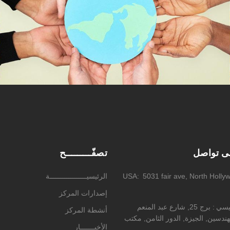
لى تواصل
تصفّـــــــــح
5031 fair ave, North Holly
USA
الرئيسيــــــــــــــــــة
إصدارات المركز
ئيسي
برج 25, شارع عبد المنعم
أنشطة المركز
ندسين, الجيزة, الدور الثامن, مكتب
الأخبـــــــار