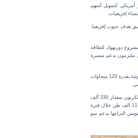
مت مؤسسة التنمية الصناعية بـ8 ملايين دولار أمريكي كتمويل أسهم
يق هدف جنوب إفريقيا،
ق الإغلاق المالي لمشروع دورنهوك للطاقة
حن ملتزمون بدعم مسيرة
وبالإضافة إلى مشروع دورنهوك، تُنفذ AMEA Power أيضًا مشروعًا للطاقة الشمسية الكهروضوئية بقدرة 120 ميجاوات
ي.
ومن المتوقع أن يُساهم مشروع دورنهوك للطاقة الشمسية الكهروضوئية في خفض انبعاثات الكربون بمقدار 330 ألف
طن سنويًّا، بينما يُساهم مشروع القيروان للطاقة الشمسية الكهروضوئية في خفضها بمقدار 117 ألف طن خلال فترة
 إفريقيا وتونس التزامها بدعم نمو