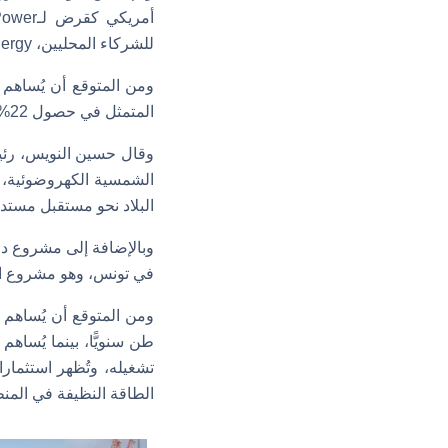
للشركاء المحليين، Ziyanda Energy و Dzimuzwo Energy، وهما شركتان مملوكتان بالكامل لنساء إفريقيات.
ومن المتوقع أن يُساهم
المتمثل في حصول 22% من مزيج الطاقة على الطاقة المتجددة بحلول عام 2030.
الشمسية الكهروضوئية، م
البلاد نحو مستقبل مستد
في تونس، وهو مشروع الق
الطاقة النظيفة في المنط