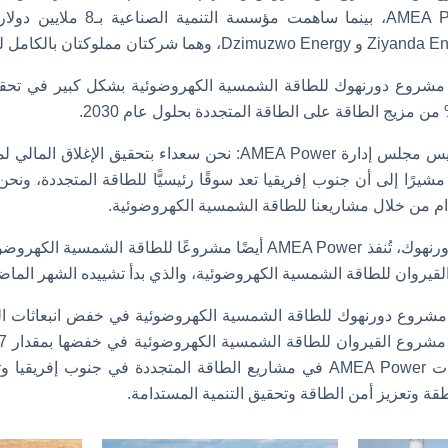
أمريكي كقرض لـAMEA Power، بينما ساه
 مشروع دورنهوك للطاقة الشمسية الكهروضوئية بشكل كبير في تحق
وقال حسين النويس، رئيس مجلس إدارة AMEA Power: نحن سعداء بتحقي
شيرًا إلى أن جنوب إفريقيا تعد سوقًا رئيسيًّا للطاقة المتجددة، ون
ام من خلال مشاريعنا للطاقة الشمسية الكهروضوئية.
يروان للطاقة الشمسية الكهروضوئية، والذي بدأ تشييده الشهر الماض
تشغيله، وتُظهر استثمارات AMEA Power في مشاريع الطاقة المتجددة في جنوب
قة وتعزيز أمن الطاقة وتحقيق التنمية المستدامة.