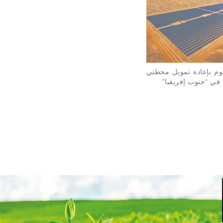
قوم بإعادة تمويل محطتي
ي “جنوب إفريقيا”