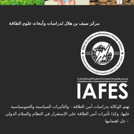
مركز سیف بن هلال لدراسات وأبحاث علوم الطاقة
تهتم الوكالة بدراسات أمن الطاقة - والتأثیرات السیاسیة والجیوسیاسیة
عليها، وكذا تأثیرات أمن الطاقة على الإستقرار في النظام والسلام الدولي
- جل اهتمامها.