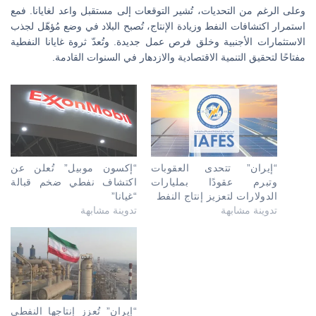
وعلى الرغم من التحديات، تُشير التوقعات إلى مستقبل واعد لغايانا. فمع
استمرار اكتشافات النفط وزيادة الإنتاج، تُصبح البلاد في وضع مُؤهّل لجذب
الاستثمارات الأجنبية وخلق فرص عمل جديدة. وتُعدّ ثروة غايانا النفطية
مفتاحًا لتحقيق التنمية الاقتصادية والازدهار في السنوات القادمة.
“إيران” تتحدى العقوبات
“إكسون موبيل” تُعلن عن
وتبرم عقودًا بمليارات
اكتشاف نفطي ضخم قبالة
الدولارات لتعزيز إنتاج النفط
“غيانا”
تدوينة مشابهة
تدوينة مشابهة
“إيران” تُعزز إنتاجها النفطي