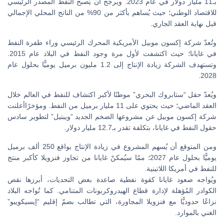
بـ11 مليار دولار في عام 2023. ويرجّح أن يُصبح النفط المصدر الرئيسي
للاقتصاد الوطني؛ حيث يُساهم بأكثر من 90% من الناتج المحلي الإجمالي
قبل نهاية العقد الجاري.
وتُعدّ شركة إكسون موبيل الأمريكية المحرك الرئيسي وراء طفرة النفط
في غايانا؛ حيث اكتشفت لأول مرة وجود النفط في البلاد عام 2015.
وتستهدف الشركة زيادة الإنتاج إلى 1.2 مليون برميل يوميًّا بحلول عام
2028.
ويُعدّ حقل “ستابروك البحري” موطنًا لأكبر اكتشاف للنفط في العالم خلال
العقد الماضي؛ حيث يحتوي على 11 مليار برميل من النفط. ومؤخرًاأعلنت
شركة إكسون موبيل عن مشروعها الضخم الجديد “ويبتيل” لتطوير سادس
حقول النفط في غايانا، بتكلفة تقدر بـ12.7 مليار دولار.
ومن المتوقع أن يُسهم المشروع في زيادة الإنتاج بواقع 250 ألف برميل
يوميًّا بحلول عام 2027؛ ممّا سيُمكنّ غايانا من تجاوز فنزويلا كأكبر منتج
للنفط في أمريكا اللاتينية.
ويُواجه صعود غايانا كقوة نفطية صاعدة بعض التحديات، أبرزها نقص
الكوادر المُؤهلة لإدارة قطاع الهيدروكربونات المتنامي. كما تُواجه البلاد
نزاعًا حدوديًّا مع فنزويلا المجاورة، التي تطالب بضمّ إقليم “إيسيكويبو”
الغني بالموارد.