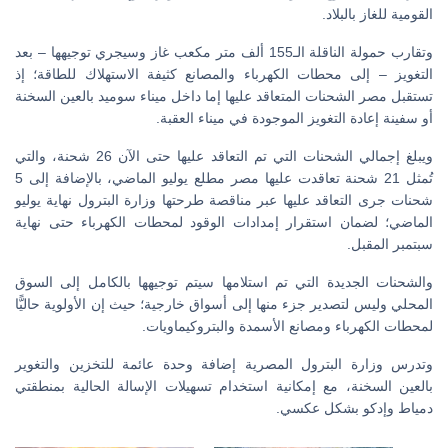
القومية للغاز بالبلاد.
وتقارب حمولة الناقلة الـ155 ألف متر مكعب غاز وسيجري توجيهها – بعد
التغويز – إلى محطات الكهرباء والمصانع كثيفة الاستهلاك للطاقة؛ إذ
تستقبل مصر الشحنات المتعاقد عليها إما داخل ميناء سوميد بالعين السخنة
أو سفينة إعادة التغويز الموجودة في ميناء العقبة.
ويبلغ إجمالي الشحنات التي تم التعاقد عليها حتى الآن 26 شحنة، والتي
تُمثل 21 شحنة تعاقدت عليها مصر مطلع يوليو الماضي، بالإضافة إلى 5
شحنات جرى التعاقد عليها عبر مناقصة طرحتها وزارة البترول نهاية يوليو
الماضي؛ لضمان استقرار إمدادات الوقود لمحطات الكهرباء حتى نهاية
سبتمبر المقبل.
والشحنات الجديدة التي تم استلامها سيتم توجيهها بالكامل إلى السوق
المحلي وليس لتصدير جزء منها إلى أسواق خارجية؛ حيث إن الأولوية حاليًّا
لمحطات الكهرباء ومصانع الأسمدة والبتروكيماويات.
وتدرس وزارة البترول المصرية إضافة وحدة عائمة للتخزين والتغوير
بالعين السخنة، مع إمكانية استخدام تسهيلات الإسالة الحالية بمنطقتي
دمياط وإدكو بشكل عكسي.