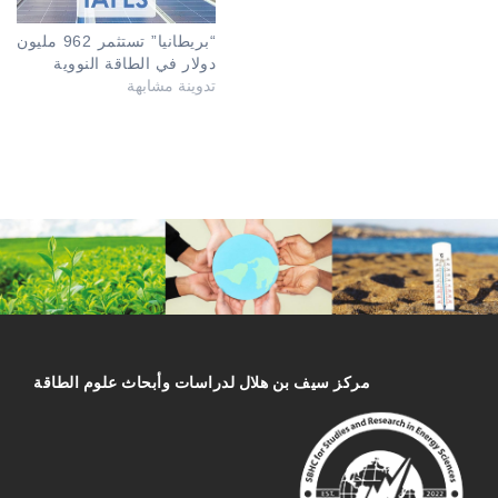
“بريطانيا” تستثمر 962 مليون
دولار في الطاقة النووية
تدوينة مشابهة
مركز سیف بن هلال لدراسات وأبحاث علوم الطاقة