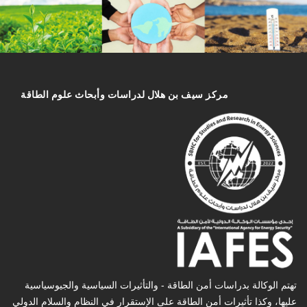
مركز سیف بن هلال لدراسات وأبحاث علوم الطاقة
تهتم الوكالة بدراسات أمن الطاقة - والتأثیرات السیاسیة والجیوسیاسیة
عليها، وكذا تأثیرات أمن الطاقة على الإستقرار في النظام والسلام الدولي