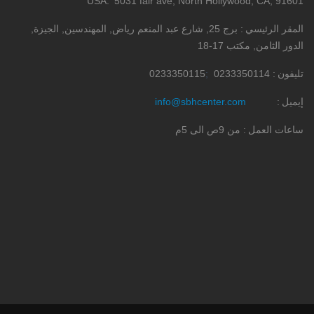
USA
5031 fair ave, North Hollywood, CA, 91601
المقر الرئيسي
برج 25, شارع عبد المنعم رياض, المهندسين, الجيزة,
الدور الثامن, مكتب 17-18
تليفون
0233350114
0233350115
إيميل
info@sbhcenter.com
ساعات العمل
من 9ص الى 5م