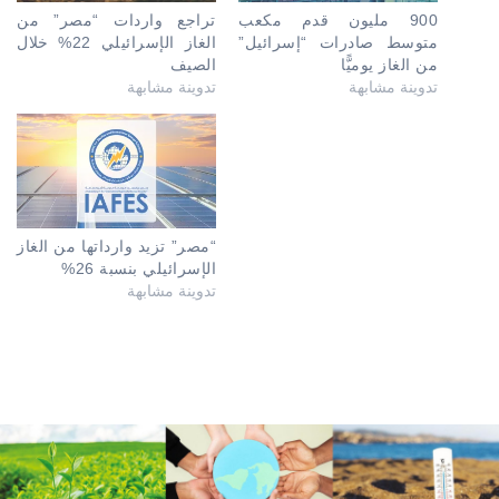
900 مليون قدم مكعب
تراجع واردات “مصر” من
متوسط صادرات “إسرائيل”
الغاز الإسرائيلي 22% خلال
من الغاز يوميًّا
الصيف
تدوينة مشابهة
تدوينة مشابهة
“مصر” تزيد وارداتها من الغاز
الإسرائيلي بنسبة 26%
تدوينة مشابهة