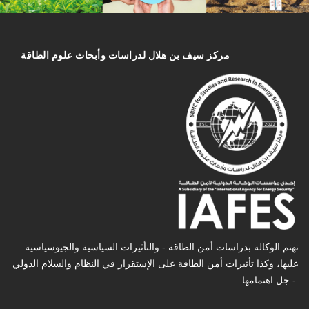
مركز سیف بن هلال لدراسات وأبحاث علوم الطاقة
تهتم الوكالة بدراسات أمن الطاقة - والتأثیرات السیاسیة والجیوسیاسیة
عليها، وكذا تأثیرات أمن الطاقة على الإستقرار في النظام والسلام الدولي
- جل اهتمامها.