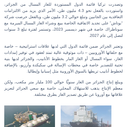
وتصدرت تركيا قائمة الدول المستوردة للغاز المسال من الجزائر،
واستوردت بالفعل نحو 4.3 مليون طن، الأمر الذي يزيد من الالتزامات
التعاقدية بين الجانبين وتبلغ حوالي 3.2 مليون طن، وبالفعل حرصت شركة
“بوتاش” على تجديد الاتفاقية الخاصة ببيع وشراء الغاز المسال المبرمة مع
سوناطراك خاصة في شهر ديسمبر 2023، وتستمر لفترة تبلغ 3 سنوات
لتصل إلى عام 2027.
وتعتبر الجزائر ضمن قائمة الدول التي لديها علاقات استراتيجية – خاصة
مع حلفائها الأوروبيين – ذات موثوقية عالية تمتد لعقود في توفير إمدادات
الغاز، سواء المسال أو الغاز المار بخطوط الأنابيب، والجزائر لديها بنية
تحتية للتصدير خاصة في محطات الإسالة في سكيكدة وأرزيو، بالإضافة
لخطوط أنابيب تربطها بالسوق الأوروبية مثل إسبانيا وإيطاليا.
ويبلغ إنتاج الجزائر من الغاز سنويًّا حوالي 100 مليار متر مكعب، ولكن
معظم الإنتاج يذهب للاستهلاك المحلي، خاصة مع سعي الجزائر لتعزيز
علاقاتها مع أوروبا عن طريق تصدير الغاز بطرق مختلفة.