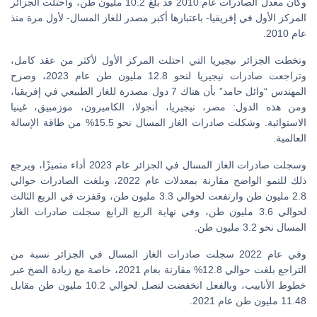
وكان معدل الصادرات عام 2010 قد بلغ 10.2 مليون طن، واحتلت الجزائر
المركز الأول في إفريقيا- باعتبارها أكبر مصدر للغاز المسال- لأول مرة منذ
عام 2010.
وتخطت الجزائر نيجيريا التي احتلت المركز الأول لأكثر من عقد كامل،
وتراجعت صادرات نيجيريا لنحو 12.8 مليون طن عام 2023، وصرح
المهندس “وائل حامد” بأن هناك 7 دول مصدرة للغاز الطبيعي في إفريقيا،
ومن هذه الدول: مصر، نيجيريا، أنجولا، الكاميرون، موزمبيق، غينيا
الاستوائية. وشكلت صادرات الغاز المسال نحو 15.5% من طاقة الإسالة
العالمية.
وسجلت صادرات الغاز المسال في الجزائر عام 2023 أداء متميزًا، ويرجع
ذلك للنمو الواضح مقارنة بمعدلات عام 2022، وبلغت الصادرات حوالي
2.8 مليون طن وارتفعت لحوالي 3.3 مليون طن، وقفزت في الربع الثالث
لحوالي 3.6 مليون طن، وفي نهاية الربع الرابع سجلت صادرات الغاز
المسال نحو 3.2 مليون طن.
وفي عام 2022 سجلت صادرات الغاز المسال في الجزائر نسبة من
التراجع بلغت حوالي 12.8% مقارنة بعام 2021، خاصة مع زيادة الضخ عبر
خطوط الأنابيب، وبالفعل انخفضت لتصل لحوالي 10.2 مليون طن مقابل
11.48 مليون طن عام 2021.