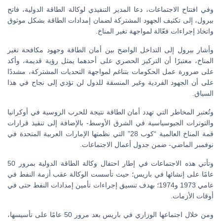
وفي افتتاح الاجتماعات، دعا المدير التنفيذي لوكالة الطاقة الدولية، فاتح
بيرول، إلى تكثيف الجهود المشتركة لضمان إمدادات الطاقة بشكل موثوق
واتخاذ إجراءات فعّالة لمواجهة تغير المناخ.
وأشار بيرول إلى التداخل الواضح بين أمان الطاقة وجهود مكافحة تغير
المناخ، معتبرًا أن التركيز الحصري على أحدهما يمثل رؤية قديمة، وأكد
على ضرورة عمل الحكومات بتناغم لمواجهة التحديات المشتركة، مشددًا
على أن الجهود الفردية وغير المنسقة للدول لن تؤدي إلى نجاح في هذا
السياق.
وتُعتبر المخاطر التي تهدد أمان الطاقة نتيجة للحرب الروسية في أوكرانيا
والتوترات الجيوسياسية في الشرق الأوسط- بالإضافة إلى تنفيذ قرارات
قمة المناخ العالمية “كوب 28” التي نظمتها الإمارات العربية المتحدة في
نوفمبر الماضي- ضمن جدول أعمال الاجتماعات.
وتأتي هذه الاجتماعات في إطار احتفال وكالة الطاقة الدولية بمرور 50
عامًا على إنشائها في باريس؛ حيث تأسست الوكالة عقب أزمة النفط في
عامي 1973 و1974؛ بهدف تنسيق إجراءات تأمين إمدادات النفط حتى في
أوقات الأزمات.
ومن خلال اجتماعها الوزاري في باريس بعد مرور 50 عامًا على تأسيسها،