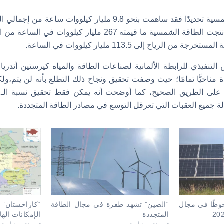
وبالنظر إلى الطاقة الشمسية تحديدًا فقد ساهمت بنحو 9.8 مليار كيلو
يونيو، وبشكل عام فقد أنتجت الطاقة الشمسية ما قيمته 267 مليار كي
الرياح إلى 113.5 مليار كيلووات في الساعة.
نفيذي للرابطة الألمانية لصناعات الطاقة والمياه كيرستين أندريان جان
ة مناخيًّا تمامًا؛ حيث وصفت تحقيق ونجاح ذلك التطلع بأنه لن يتم،ول
ة جميع العقبات التي تعرقل التوسع في مصادر الطاقة المتجددة.
حوظًا في مجال
“الصين” تشهد طفرة في مجال الطاقة
“كازاخستان
المتجددة
الإمكانات الها