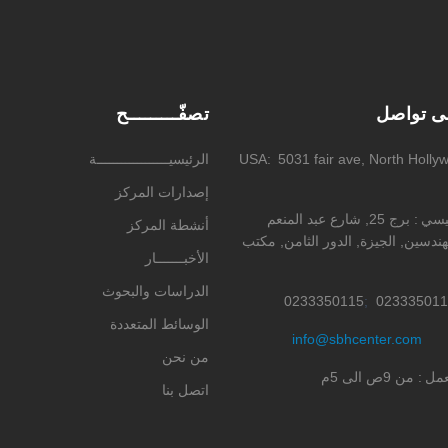
لى تواصل
تصفّـــــــــح
5031 fair ave, North Holly
USA
الرئيسيــــــــــــــــــة
إصدارات المركز
ئيسي
برج 25, شارع عبد المنعم
أنشطة المركز
ندسين, الجيزة, الدور الثامن, مكتب
الأخبـــــــار
الدراسات والبحوث
0233350115
023335011
الوسائط المتعددة
info@sbhcenter.com
من نحن
عمل
من 9ص الى 5م
اتصل بنا