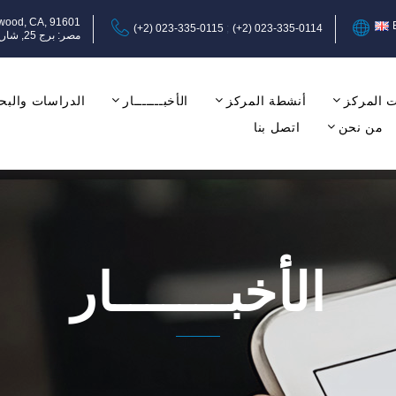
ywood, CA, 91601
(+2) 023-335-0115
(+2) 023-335-0114
مصر: برج 25, شارع عبد المنعم رياض, المهندسين, الجيزة, الدور الثامن, مكتب 17-18.
 المركز
أنشطة المركز
الأخبـــــــار
الدراسات والبح
من نحن
اتصل بنا
الأخبـــــــار