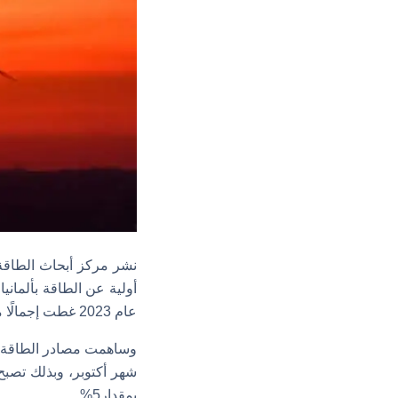
نشر مركز أبحاث الطاقة 
أولية عن الطاقة بألماني
عام 2023 غطت إجمالًا ما يعادل 52% من استهلاك الكهرباء والتي قُدِّرت بـ517.3 مليار كيلووات في الساعة.
بمقدار5%.