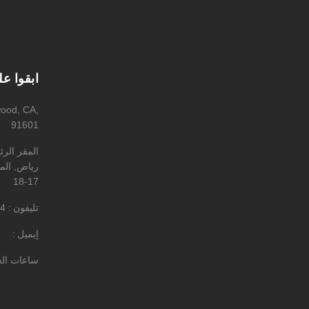
ابقوا ع
wood, CA,
91601
المقر الر
رياض, المه
17-18
تليفون
4
إيميل
ساعات ال