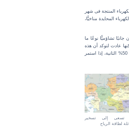
وات ساعة من إجمالي الكهرباء المنتجة فى شهر
لووات في الساعة من الكهرباء المحايدة مناخيًّا،
بًا تشاؤميًّا نوعًا ما
كنها عادت لتوكد أن هذه
الأرقام تدل على السير على الطريق الصحيح، كما أوضحت أنه يمكن فقط تحقيق نسبة الـ 50% الثانية، إذا استمر
” تسعى إلى تسخير
ئلة لطاقة الرياح