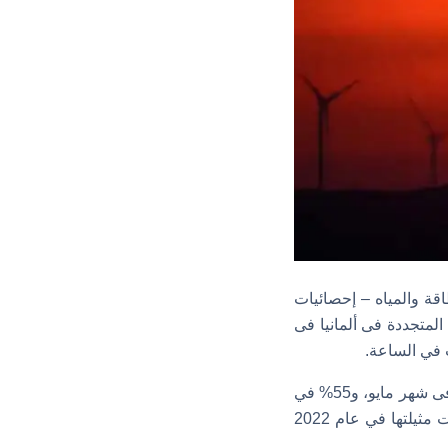
قة والمياه – إحصائيات
المتجددة فى ألمانيا فى
وساهمت مصادر الطاقة المتجددة على مدار السنة بما يتراوح بين 59% في شهر يوليو، و57% فى شهر مايو، و55% في
شهر أكتوبر، وبذلك تصبح الطاقة المتجددة في 2023 قد ساهمت في إنتاج الكهرباء بنسبة فاقت مثيلتها في عام 2022