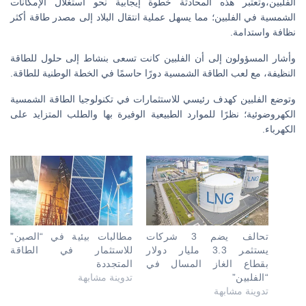
الفلبين،وتعتبر هذه المحادثة خطوة إيجابية نحو استغلال الإمكانات
الشمسية في الفلبين؛ مما يسهل عملية انتقال البلاد إلى مصدر طاقة أكثر
نظافة واستدامة.
وأشار المسؤولون إلى أن الفلبين كانت تسعى بنشاط إلى حلول للطاقة
النظيفة، مع لعب الطاقة الشمسية دورًا حاسمًا في الخطة الوطنية للطاقة.
وتوضع الفلبين كهدف رئيسي للاستثمارات في تكنولوجيا الطاقة الشمسية
الكهروضوئية؛ نظرًا للموارد الطبيعية الوفيرة بها والطلب المتزايد على
الكهرباء.
تحالف يضم 3 شركات
مطالبات بيئية في “الصين”
يستثمر 3.3 مليار دولار
للاستثمار في الطاقة
بقطاع الغاز المسال في
المتجددة
“الفلبين”
تدوينة مشابهة
تدوينة مشابهة